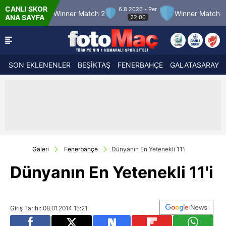
CANLI SKOR
6.8.2026 - Per
2
Winner Match 2
Winner Match 3
Bolus
ANA SAYFA
22:00
SON EKLENENLER
BEŞİKTAŞ
FENERBAHÇE
GALATASARAY
Galeri
Fenerbahçe
Dünyanın En Yetenekli 11'i
Dünyanın En Yetenekli 11'i
Giriş Tarihi: 08.01.2014 15:21