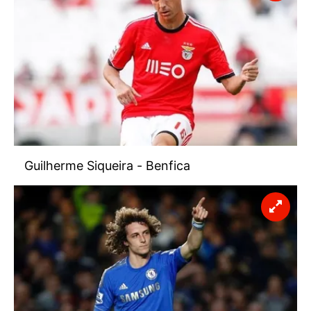
sınırlı olarak açık rızanız dahilinde kullanılacaktır.
Çerezlere ilişkin tercihlerinizi aşağıda yer alan panel
vasıtasıyla belirleyebilirsiniz. Çerezlere ilişkin detaylı bilgi
için Ayarlar butonuna tıklayabilir,
Çerez Bilgilendirme
Metnimizi
ziyaret edebilirsiniz.
6698 sayılı Kişisel Verilerin Korunması Kanunu uyarınca
hazırlanmış Aydınlatma Metnimizi okumak ve sitemizde
ilgili mevzuata uygun olarak kullanılan çerezlerle ilgili bilgi
Guilherme Siqueira - Benfica
almak için lütfen
tıklayınız
.