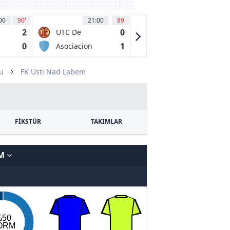
00
90
'
21:00
89
21:00
88
2
0
0
UTC De
CA
Cajamarca
Estudiantes
0
1
1
Asociacion
Deportivo
Deportiva
Madryn
Tarma
u
FK Usti Nad Labem
FİKSTÜR
TAKIMLAR
EM
%50
ORM