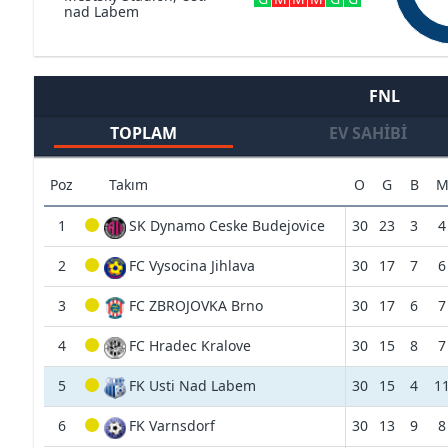
nad Labem
FNL
TOPLAM
EV SAHIBI
Poz
Takım
O
G
B
1
SK Dynamo Ceske Budejovice
30
23
3
4
2
FC Vysocina Jihlava
30
17
7
6
3
FC ZBROJOVKA Brno
30
17
6
7
4
FC Hradec Kralove
30
15
8
7
5
FK Usti Nad Labem
30
15
4
1
6
FK Varnsdorf
30
13
9
8