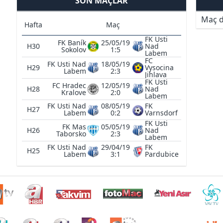
SON MAÇLAR
Maç d
Hafta
Maç
FK Usti
FK Baník
25/05/19
H30
Nad
Sokolov
1:5
Labem
FC
FK Usti Nad
18/05/19
H29
Vysocina
Labem
2:3
Jihlava
FK Usti
FC Hradec
12/05/19
H28
Nad
Kralove
2:0
Labem
FK Usti Nad
08/05/19
FK
H27
Labem
0:2
Varnsdorf
FK Usti
FK Mas
05/05/19
H26
Nad
Taborsko
2:3
Labem
FK Usti Nad
29/04/19
FK
H25
Labem
3:1
Pardubice