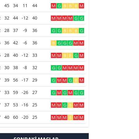
45
34
11
44
M
G
B
B
B
M
2
32
44
-12
40
M
M
M
M
G
G
2
28
37
-9
36
G
G
B
B
B
G
4
36
42
-6
36
B
G
G
G
M
M
5
28
40
-12
33
M
M
B
B
G
M
2
30
38
-8
32
G
G
M
M
M
M
7
39
56
-17
29
G
M
M
G
B
M
7
33
59
-26
27
G
M
G
M
G
G
7
37
53
-16
25
M
M
G
B
M
M
7
40
60
-20
25
M
M
M
B
M
M