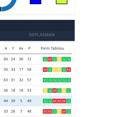
DEPLASMAN
M
A
Y
Av
P
Form Tablosu
60
24
36
72
G
M
G
B
G
G
50
33
17
58
M
G
B
B
G
M
63
31
32
57
G
G
G
G
G
G
36
18
18
53
B
G
M
G
B
G
1
44
39
5
49
G
G
M
M
M
G
33
26
7
48
M
M
G
B
M
G