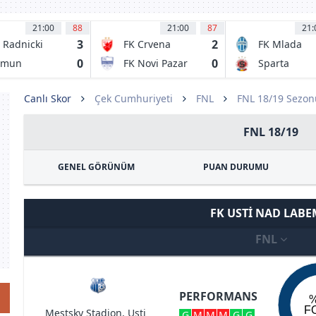
21:00
88
21:00
87
21:
3
2
 Radnicki
FK Crvena
FK Mlada
23
Zvezda
Boleslav
0
0
emun
FK Novi Pazar
Sparta
agujevac
Belgrade
lgrade
Prague
Canlı Skor
Çek Cumhuriyeti
FNL
FNL 18/19 Sezon
FNL 18/19
GENEL GÖRÜNÜM
PUAN DURUMU
FK USTI NAD LAB
FNL
PERFORMANS
F
Mestsky Stadion, Usti
G
M
M
M
G
G