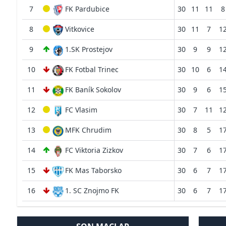
7
FK Pardubice
30
11
11
8
8
Vitkovice
30
11
7
1
9
1.SK Prostejov
30
9
9
1
10
FK Fotbal Trinec
30
10
6
1
11
FK Baník Sokolov
30
9
6
1
12
FC Vlasim
30
7
11
1
13
MFK Chrudim
30
8
5
1
14
FC Viktoria Zizkov
30
7
6
1
15
FK Mas Taborsko
30
6
7
1
16
1. SC Znojmo FK
30
6
7
1