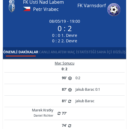
FK Usti Nad Labem
FK Varnsdorf
Petr Vrabec
08/05/19 - 19:00
0 : 2
0 : 0 1. Devre
0 : 2 2. Devre
ÖNEMLI DAKIKALAR
CANLI ANLATIM
MAÇ İSTATISTIĞI
SAHA İÇI DIZILIŞ
Maç Sonucu
0: 2
90'
0:2
87'
Jakub Barac 0:1
81'
Jakub Barac
Marek Kratky
77'
Daniel Richter
74'