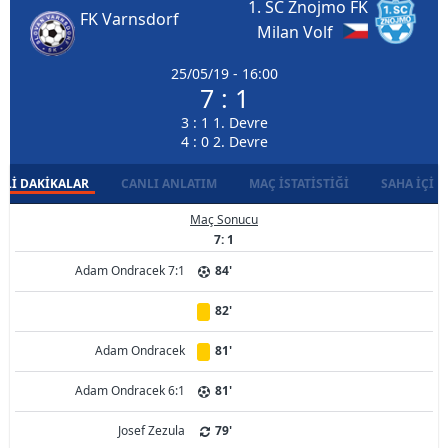
1. SC Znojmo FK
FK Varnsdorf
Milan Volf
25/05/19 - 16:00
7 : 1
3 : 1 1. Devre
4 : 0 2. Devre
LI DAKIKALAR
CANLI ANLATIM
MAÇ İSTATISTIĞI
SAHA İÇI D
Maç Sonucu
7: 1
Adam Ondracek 7:1
84'
82'
Adam Ondracek
81'
Adam Ondracek 6:1
81'
Josef Zezula
79'