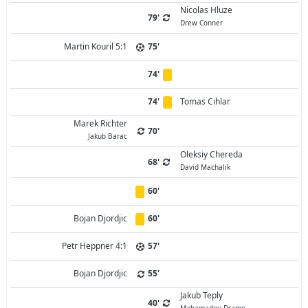
Nicolas Hluze
79'
Drew Conner
Martin Kouril 5:1
75'
74'
74'
Tomas Cihlar
Marek Richter
70'
Jakub Barac
Oleksiy Chereda
68'
David Machalik
60'
Bojan Djordjic
60'
Petr Heppner 4:1
57'
Bojan Djordjic
55'
Jakub Teply
40'