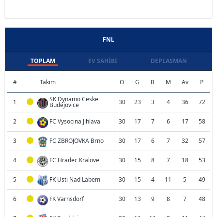
FNL
TOPLAM
EV SAHIBI
DEPLASMAN
#
Takım
O
G
B
M
Av
P
SK Dynamo Ceske
1
30
23
3
4
36
72
Budejovice
2
FC Vysocina Jihlava
30
17
7
6
17
58
3
FC ZBROJOVKA Brno
30
17
6
7
32
57
4
FC Hradec Kralove
30
15
8
7
18
53
5
FK Usti Nad Labem
30
15
4
11
5
49
6
FK Varnsdorf
30
13
9
8
7
48