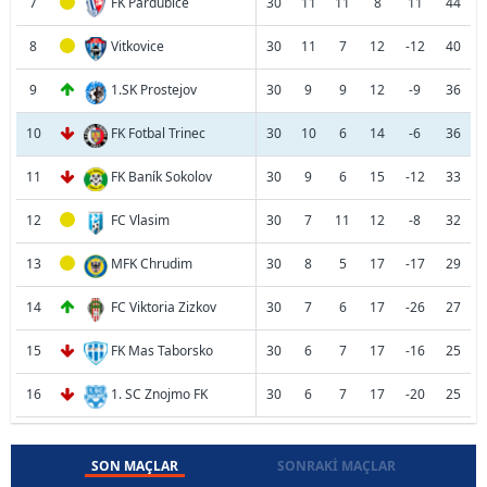
7
FK Pardubice
30
11
11
8
11
44
8
Vitkovice
30
11
7
12
-12
40
9
1.SK Prostejov
30
9
9
12
-9
36
10
FK Fotbal Trinec
30
10
6
14
-6
36
11
FK Baník Sokolov
30
9
6
15
-12
33
12
FC Vlasim
30
7
11
12
-8
32
13
MFK Chrudim
30
8
5
17
-17
29
14
FC Viktoria Zizkov
30
7
6
17
-26
27
15
FK Mas Taborsko
30
6
7
17
-16
25
16
1. SC Znojmo FK
30
6
7
17
-20
25
SON MAÇLAR
SONRAKI MAÇLAR