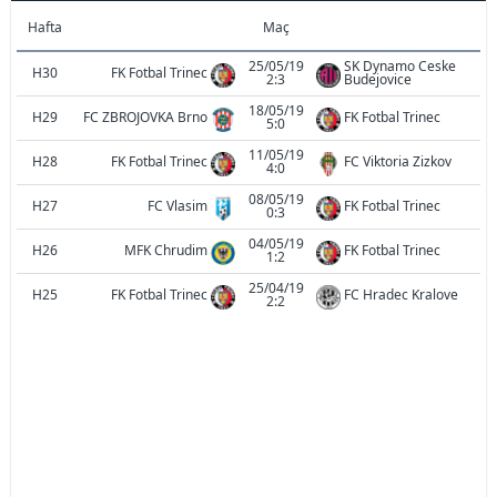
Hafta
Maç
25/05/19
SK Dynamo Ceske
H30
FK Fotbal Trinec
2:3
Budejovice
18/05/19
H29
FC ZBROJOVKA Brno
FK Fotbal Trinec
5:0
11/05/19
H28
FK Fotbal Trinec
FC Viktoria Zizkov
4:0
08/05/19
H27
FC Vlasim
FK Fotbal Trinec
0:3
04/05/19
H26
MFK Chrudim
FK Fotbal Trinec
1:2
25/04/19
H25
FK Fotbal Trinec
FC Hradec Kralove
2:2