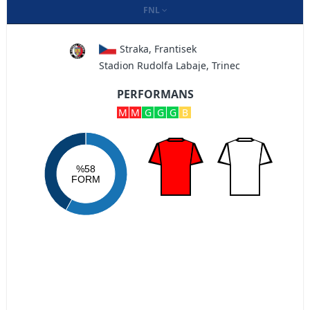
FNL
Straka, Frantisek
Stadion Rudolfa Labaje, Trinec
PERFORMANS
M
M
G
G
G
B
%58
FORM