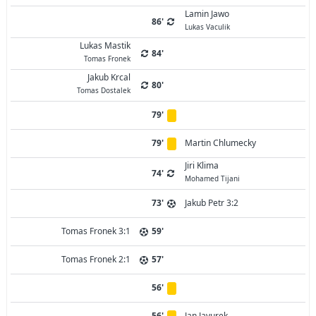
Lamin Jawo
86'
Lukas Vaculik
Lukas Mastik
84'
Tomas Fronek
Jakub Krcal
80'
Tomas Dostalek
79'
79'
Martin Chlumecky
Jiri Klima
74'
Mohamed Tijani
73'
Jakub Petr 3:2
Tomas Fronek 3:1
59'
Tomas Fronek 2:1
57'
56'
56'
Jan Javurek