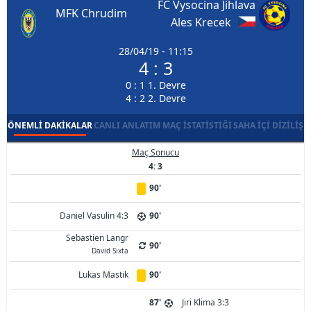
FC Vysocina Jihlava
MFK Chrudim
Ales Krecek
28/04/19 - 11:15
4 : 3
0 : 1 1. Devre
4 : 2 2. Devre
ÖNEMLI DAKIKALAR
CANLI ANLATIM
MAÇ İSTATISTIĞI
SAHA İÇI DIZILIŞ
Maç Sonucu
4: 3
90'
Daniel Vasulin 4:3
90'
Sebastien Langr
90'
David Sixta
Lukas Mastik
90'
87'
Jiri Klima 3:3