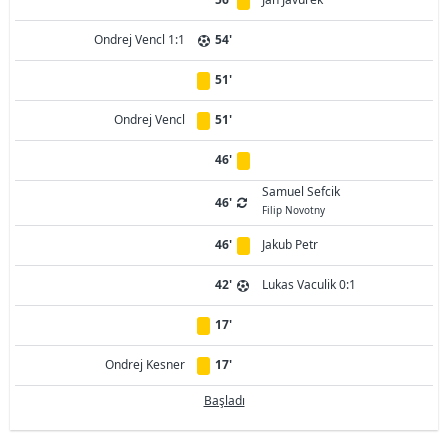
Ondrej Vencl 1:1
54'
51'
Ondrej Vencl
51'
46'
Samuel Sefcik
46'
Filip Novotny
46'
Jakub Petr
42'
Lukas Vaculik 0:1
17'
Ondrej Kesner
17'
Başladı