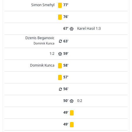
Simon Smehyl
77'
76'
67'
Karel Hasil 1:3
Dzenis Beganovic
63'
Dominik Kunca
1:2
59'
Dominik Kunca
58'
57'
56'
50'
0:2
49'
49'