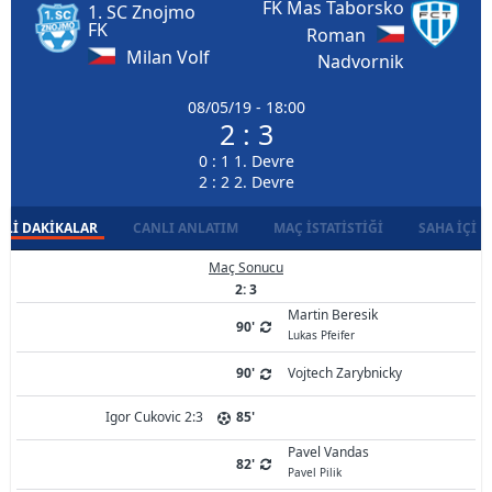
FK Mas Taborsko
1. SC Znojmo
FK
Roman
Milan Volf
Nadvornik
08/05/19 - 18:00
2 : 3
0 : 1 1. Devre
2 : 2 2. Devre
LI DAKIKALAR
CANLI ANLATIM
MAÇ İSTATISTIĞI
SAHA İÇI D
Maç Sonucu
2: 3
Martin Beresik
90'
Lukas Pfeifer
90'
Vojtech Zarybnicky
Igor Cukovic 2:3
85'
Pavel Vandas
82'
Pavel Pilik