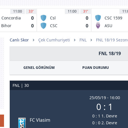
11:00
33
'
11:00
31
'
11:
0
0
 Concordia
Csl
CSC 1599
iajna
Stefanestii de
Selimbar
0
0
 Bihor
CSC
ASU
Jos
radea
Dumbravita
Politehnica
Timisoara
Canlı Skor
Çek Cumhuriyeti
FNL
FNL 18/19 Sezon
FNL 18/19
GENEL GÖRÜNÜM
PUAN DURUMU
FNL | 30
25/05/19 - 16:00
0 : 1
0 : 1 1. Devre
FC Vlasim
0 : 0 2. Devre