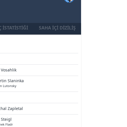
 İSTATISTIĞI
SAHA İÇI DIZILIŞ
 Vosahlik
tin Slaninka
an Lutonsky
hal Zapletal
 Steigl
nek Fladr