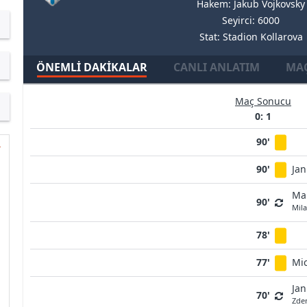
Hakem: Jakub Vojkovsky
Seyirci: 6000
Stat: Stadion Kollarova
ÖNEMLI DAKIKALAR
CANLI ANLATIM
MAÇ
Maç Sonucu
0: 1
90'
90'
Jan
Mar
90'
Mil
78'
77'
Mic
Jan
70'
Zde