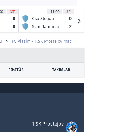
00
35
'
11:00
32
'
11:00
31
'
0
0
2
Csa Steaua
Csm Slatina
Bucuresti
0
2
0
Scm Ramnicu
CS Dinamo
Valcea
Bucuresti
u
FC Vlasim - 1.SK Prostejov maçı
FİKSTÜR
TAKIMLAR
1.SK Prostejov