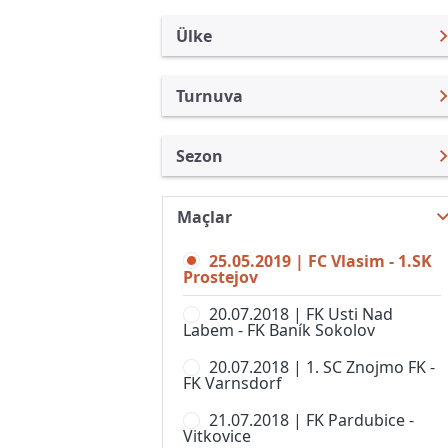
Ülke
Turnuva
Çek Cumhuriyeti
FNL
Sezon
Türkiye
1. Lig, Kadınlar
FNL 18/19
Uluslararası
1st Division
Maçlar
FNL 26/27
Uluslararası Kulüpler
2. Liga, Women
25.05.2019 | FC Vlasim - 1.SK
FNL 25/26
Turkiye
Prostejov
CFL
FNL 24/25
İngiltere
20.07.2018 | FK Usti Nad
Divize A
Labem - FK Baník Sokolov
FNL 23/24
İspanya
Divize B
20.07.2018 | 1. SC Znojmo FK -
FNL 22/23
Almanya Amatör
FK Varnsdorf
Divize C
FNL 21/22
Fransa
21.07.2018 | FK Pardubice -
Divize D
Vitkovice