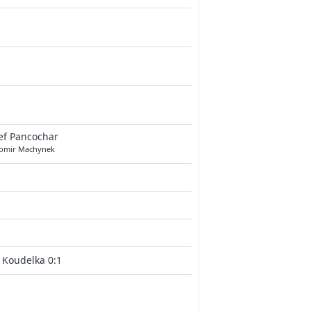
ef Pancochar
omir Machynek
 Koudelka 0:1