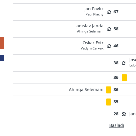
Jan Pavlik
67'
Petr Plachy
Ladislav Janda
58'
Ahinga Selemani
Oskar Fotr
46'
Vadym Cervak
Jos
38'
Lub
36'
Ahinga Selemani
36'
35'
28'
Jan
Başladı