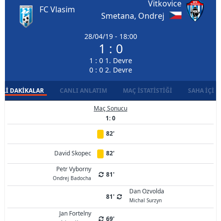
Vitkovice
FC Vlasim
Smetana, Ondrej
28/04/19 - 18:00
1 : 0
1 : 0 1. Devre
0 : 0 2. Devre
LI DAKIKALAR
CANLI ANLATIM
MAÇ İSTATISTIĞI
SAHA İÇI D
Maç Sonucu
1: 0
82'
David Skopec
82'
Petr Vyborny
81'
Ondrej Badocha
Dan Ozvolda
81'
Michal Surzyn
Jan Fortelny
69'