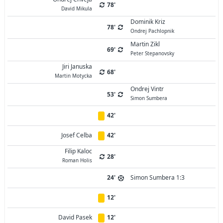
78'
David Mikula
Dominik Kriz
78'
Ondrej Pachlopnik
Martin Zikl
69'
Peter Stepanovsky
Jiri Januska
68'
Martin Motycka
Ondrej Vintr
53'
Simon Sumbera
42'
Josef Celba
42'
Filip Kaloc
28'
Roman Holis
24'
Simon Sumbera 1:3
12'
David Pasek
12'