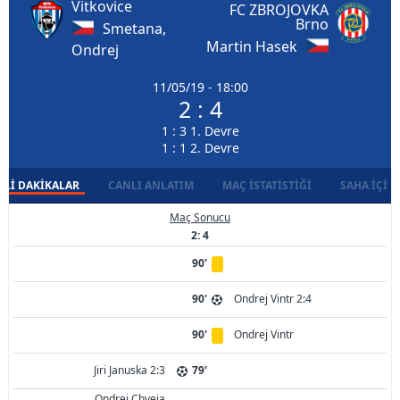
Vitkovice
FC ZBROJOVKA
Brno
Smetana,
Martin Hasek
Ondrej
11/05/19 - 18:00
2 : 4
1 : 3 1. Devre
1 : 1 2. Devre
LI DAKIKALAR
CANLI ANLATIM
MAÇ İSTATISTIĞI
SAHA İÇI D
Maç Sonucu
2: 4
90'
90'
Ondrej Vintr 2:4
90'
Ondrej Vintr
Jiri Januska 2:3
79'
Ondrej Chveja