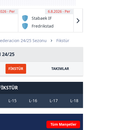
2026 - Per
00
6.8.2026 - Per
16:00
6.8.2026 - Per
16:00
Stabaek IF
Aktobe
Reserve
Fredrikstad
FK Ekibastuz
l
FK
Federacion 24/25 Sezonu
Fikstür
 24/25
FİKSTÜR
TAKIMLAR
FİKSTÜR
L-15
L-16
L-17
L-18
L-19
L-20
Tüm Manşetler