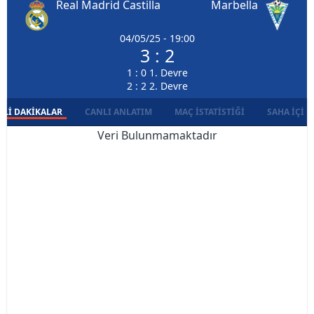
Real Madrid Castilla
Marbella
04/05/25 - 19:00
3 : 2
1 : 0 1. Devre
2 : 2 2. Devre
LI DAKIKALAR
CANLI ANLATIM
MAÇ İSTATISTIĞI
SAHA İÇI D
Veri Bulunmamaktadır