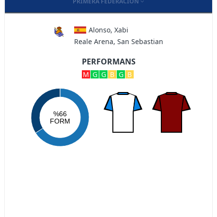
PRIMERA FEDERACION
Alonso, Xabi
Reale Arena, San Sebastian
PERFORMANS
M
G
G
B
G
B
%66
FORM