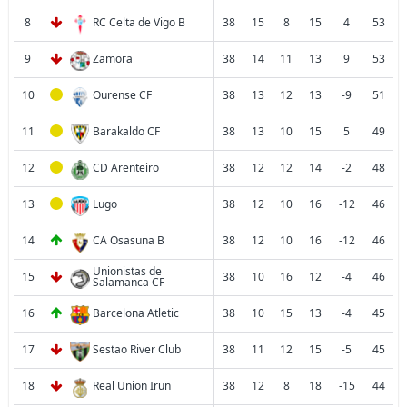
8
RC Celta de Vigo B
38
15
8
15
4
53
9
Zamora
38
14
11
13
9
53
10
Ourense CF
38
13
12
13
-9
51
11
Barakaldo CF
38
13
10
15
5
49
12
CD Arenteiro
38
12
12
14
-2
48
13
Lugo
38
12
10
16
-12
46
14
CA Osasuna B
38
12
10
16
-12
46
Unionistas de
15
38
10
16
12
-4
46
Salamanca CF
16
Barcelona Atletic
38
10
15
13
-4
45
17
Sestao River Club
38
11
12
15
-5
45
18
Real Union Irun
38
12
8
18
-15
44