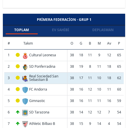
PRIMERA FEDERACION - GRUP 1
TOPLAM
EV SAHIBI
DEPLASMAN
#
Takım
O
G
B
M
Av
P
1
Cultural Leonesa
38
18
11
9
12
65
2
SD Ponferradina
38
19
8
11
18
65
Real Sociedad San
3
38
17
11
10
18
62
Sebastian B
4
FC Andorra
38
16
12
10
11
60
5
Gimnastic
38
16
11
11
16
59
6
SD Tarazona
38
14
12
12
7
54
7
Athletic Bilbao B
38
15
9
14
4
54