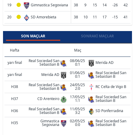
19
Gimnastica Segoviana
38
9
15
14
-26
42
20
SD Amorebieta
38
10
11
17
-15
41
SON MAÇLAR
SONRAKI MAÇLAR
Hafta
Maç
Real Sociedad San
08/06/25
yarı final
Merida AD
Sebastian B
0:1
01/06/25
Real Sociedad San
yarı final
Merida AD
0:1
Sebastian B
Real Sociedad San
24/05/25
H38
RC Celta de Vigo B
Sebastian B
2:0
17/05/25
Real Sociedad San
H37
CD Arenteiro
1:1
Sebastian B
Real Sociedad San
11/05/25
H36
SD Ponferradina
Sebastian B
3:2
Gimnastica
02/05/25
Real Sociedad San
H35
Segoviana
0:0
Sebastian B