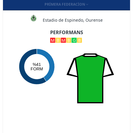
PRIMERA FEDERACION
Estadio de Espinedo, Ourense
PERFORMANS
M
B
M
B
G
B
%41
FORM