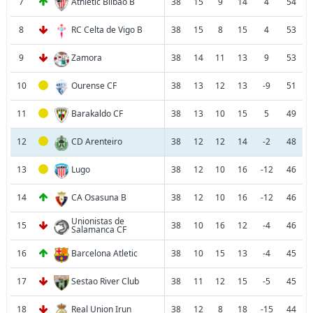
7
Athletic Bilbao B
38
15
9
14
4
54
8
RC Celta de Vigo B
38
15
8
15
4
53
9
Zamora
38
14
11
13
9
53
10
Ourense CF
38
13
12
13
-9
51
11
Barakaldo CF
38
13
10
15
5
49
12
CD Arenteiro
38
12
12
14
-2
48
13
Lugo
38
12
10
16
-12
46
14
CA Osasuna B
38
12
10
16
-12
46
Unionistas de
15
38
10
16
12
-4
46
Salamanca CF
16
Barcelona Atletic
38
10
15
13
-4
45
17
Sestao River Club
38
11
12
15
-5
45
18
Real Union Irun
38
12
8
18
-15
44