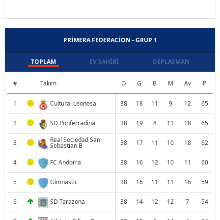
PRIMERA FEDERACION - GRUP 1
TOPLAM
EV SAHIBI
DEPLASMAN
#
Takım
O
G
B
M
Av
P
1
Cultural Leonesa
38
18
11
9
12
65
2
SD Ponferradina
38
19
8
11
18
65
Real Sociedad San
3
38
17
11
10
18
62
Sebastian B
4
FC Andorra
38
16
12
10
11
60
5
Gimnastic
38
16
11
11
16
59
6
SD Tarazona
38
14
12
12
7
54