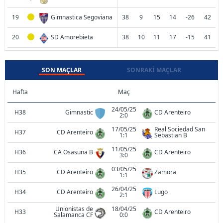
19
Gimnastica Segoviana
38
9
15
14
-26
42
20
SD Amorebieta
38
10
11
17
-15
41
SON MAÇLAR
SONRAKI MAÇLAR
Hafta
Maç
24/05/25
H38
Gimnastic
CD Arenteiro
2:0
17/05/25
Real Sociedad San
H37
CD Arenteiro
1:1
Sebastian B
11/05/25
H36
CA Osasuna B
CD Arenteiro
3:0
03/05/25
H35
CD Arenteiro
Zamora
1:1
26/04/25
H34
CD Arenteiro
Lugo
2:1
Unionistas de
18/04/25
H33
CD Arenteiro
Salamanca CF
0:0