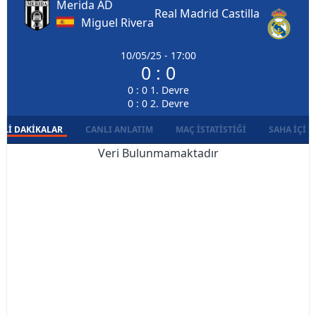
Merida AD
Real Madrid Castilla
Miguel Rivera
10/05/25 - 17:00
0 : 0
0 : 0 1. Devre
0 : 0 2. Devre
LI DAKIKALAR
CANLI ANLATIM
MAÇ İSTATISTIĞI
SAHA İÇI D
Veri Bulunmamaktadır