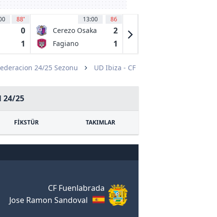
00
88
'
13:00
86
13:00
87
'
0
2
0
Cerezo Osaka
Avispa
Fukuoka
1
1
1
Fagiano
Vissel Kobe
Okayama
Federacion 24/25 Sezonu
UD Ibiza - CF
 24/25
FİKSTÜR
TAKIMLAR
CF Fuenlabrada
Jose Ramon Sandoval