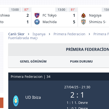
13:00
87
'
13:00
81
'
13:
2
1
shiwa
FC Tokyo
Nagoya
ysol
Grampus
1
5
to
Machida
Shimizu S-
Eight
llyhock
Zelvia
Pulse
Canlı Skor
İspanya
Primera Federacion
Primera 
Fuenlabrada maçı
PRIMERA FEDERACION
GENEL GÖRÜNÜM
PUAN DURUMU
Primera Federacion | 34
27/04/25 - 21:30
2 : 1
UD Ibiza
1 : 1 1. Devre
1 : 0 2. Devre