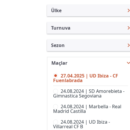
Ülke
Turnuva
İspanya
Primera Federacion
Sezon
Türkiye
LaLiga
Primera Federacion 24/25
Uluslararası
Copa del Rey
Maçlar
Primera Federacion 26/27
Uluslararası Kulüpler
Süper Kupa
27.04.2025 | UD Ibiza - CF
Primera Federacion 25/26
Turkiye
Fuenlabrada
Copa de SM La Reina
Primera Federacion 23/24
İngiltere
24.08.2024 | SD Amorebieta -
Copa Federacion
Gimnastica Segoviana
Primera Division RFEF 22/23
Almanya Amatör
LaLiga 2
24.08.2024 | Marbella - Real
Primera Division RFEF 21/22
Fransa
Madrid Castilla
Premier Lig, Bayanlar
İtalya
24.08.2024 | UD Ibiza -
Primera Federacion, Women
Villarreal CF B