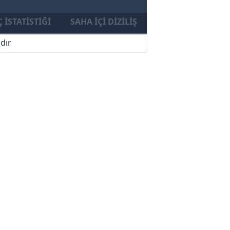
 İSTATISTIĞI
SAHA İÇI DIZILIŞ
dır