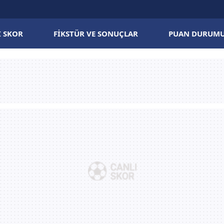
I SKOR
FIKSTÜR VE SONUÇLAR
PUAN DURUM