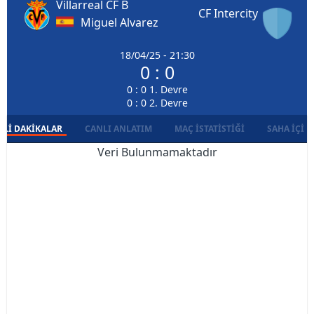
Villarreal CF B
CF Intercity
Miguel Alvarez
18/04/25 - 21:30
0 : 0
0 : 0 1. Devre
0 : 0 2. Devre
LI DAKIKALAR
CANLI ANLATIM
MAÇ İSTATISTIĞI
SAHA İÇI D
Veri Bulunmamaktadır