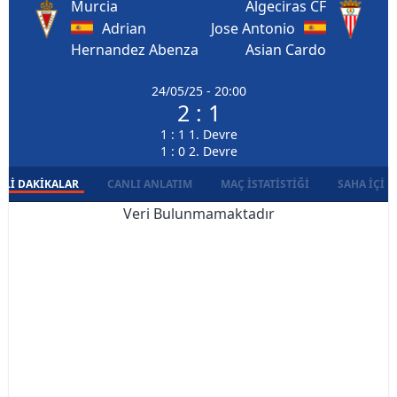
Murcia
Algeciras CF
Adrian
Jose Antonio
Hernandez Abenza
Asian Cardo
24/05/25 - 20:00
2 : 1
1 : 1 1. Devre
1 : 0 2. Devre
LI DAKIKALAR
CANLI ANLATIM
MAÇ İSTATISTIĞI
SAHA İÇI D
Veri Bulunmamaktadır