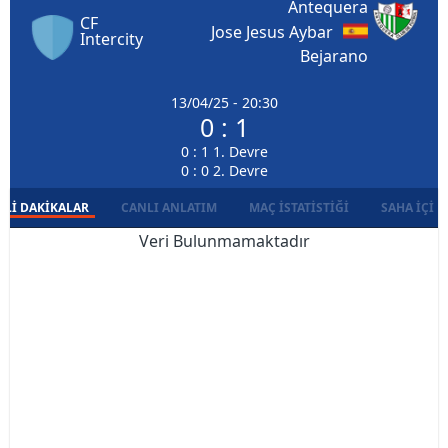
Antequera
CF
Jose Jesus Aybar
Intercity
Bejarano
13/04/25 - 20:30
0 : 1
0 : 1 1. Devre
0 : 0 2. Devre
LI DAKIKALAR
CANLI ANLATIM
MAÇ İSTATISTIĞI
SAHA İÇI D
Veri Bulunmamaktadır