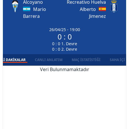
Alcoyano
Recreativo Huelva
Mario
Alberto
Barrera
Jimenez
26/04/25 - 19:00
0 : 0
0 : 0 1. Devre
0 : 0 2. Devre
LI DAKIKALAR
CANLI ANLATIM
MAÇ İSTATISTIĞI
SAHA İÇI D
Veri Bulunmamaktadır