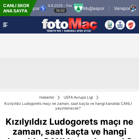
CANLI SKOR
9.8.2026 - Paz
9.8.2
up Sarıyerspor
Muğlaspor
Vanspor
ANA SAYFA
19:00
Haberler
UEFA Avrupa Ligi
Kızılyıldız Ludogorets maçı ne zaman, saat kaçta ve hangi kanalda CANLI
yayınlanacak?
Kızılyıldız Ludogorets maçı ne
zaman, saat kaçta ve hangi