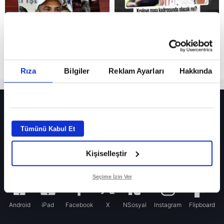
Rıza
Bilgiler
Reklam Ayarları
Hakkında
HER YERDE!
Fenerbahçe’de sürpriz ayrılık ihtimali! Devre arasında gelmişti
Tümünü Kabul Et
Fenerbahçe’nin yeni transferi Mason Greenwood için olay sözler!
Kişiselleştir
Galatasaray’da rota yeniden Thiago Almada!
iPhone
Seçime İzin Ver
Android
iPad
Facebook
X
NSosyal
Instagram
Flipboard