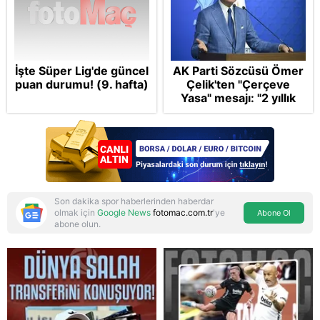
İşte Süper Lig'de güncel
AK Parti Sözcüsü Ömer
puan durumu! (9. hafta)
Çelik'ten "Çerçeve
Yasa" mesajı: "2 yıllık
sürecin en önemli
aşamasındayız"
Son dakika spor haberlerinden haberdar
olmak için
Google News
fotomac.com.tr
'ye
Abone Ol
abone olun.
Reddet