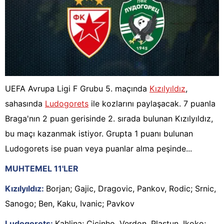
UEFA Avrupa Ligi F Grubu 5. maçında
Kızılyıldız
,
sahasında
Ludogorets
ile kozlarını paylaşacak. 7 puanla
Braga'nın 2 puan gerisinde 2. sırada bulunan Kızılyıldız,
bu maçı kazanmak istiyor. Grupta 1 puanı bulunan
Ludogorets ise puan veya puanlar alma peşinde...
MUHTEMEL 11'LER
Kızılyıldız:
Borjan; Gajic, Dragovic, Pankov, Rodic; Srnic,
Sanogo; Ben, Kaku, Ivanic; Pavkov
Ludogorets:
Kahlina; Cicinho, Verdon, Plastun, Ikoko;