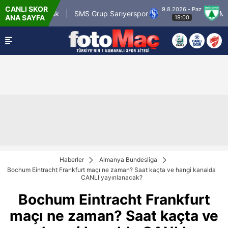
CANLI SKOR
9.8.2026 - Paz
tr Karagümrük
SMS Grup Sarıyerspor
Muğlas
ANA SAYFA
19:00
Haberler
Almanya Bundesliga
Bochum Eintracht Frankfurt maçı ne zaman? Saat kaçta ve hangi kanalda
CANLI yayınlanacak?
Bochum Eintracht Frankfurt
maçı ne zaman? Saat kaçta ve