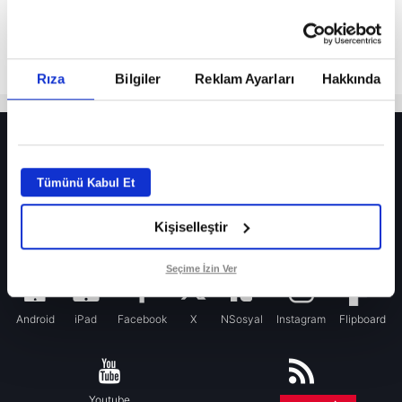
Rıza
Bilgiler
Reklam Ayarları
Hakkında
HER YERDE!
Fenerbahçe’de sürpriz ayrılık ihtimali! Devre arasında gelmişti
Tümünü Kabul Et
Fenerbahçe’nin yeni transferi Mason Greenwood için olay sözler!
Kişiselleştir
Galatasaray’da rota yeniden Thiago Almada!
iPhone
Seçime İzin Ver
Android
iPad
Facebook
X
NSosyal
Instagram
Flipboard
Youtube
RSS