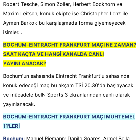
Robert Tesche, Simon Zoller, Herbert Bockhorn ve
Maxim Leitsch, konuk ekipte ise Christopher Lenz ile
Aymen Barkok bu karşılaşmada forma giyemeyecek
isimler...
BOCHUM-EINTRACHT FRANKFURT MAÇI NE ZAMAN?
SAAT KAÇTA VE HANGİ KANALDA CANLI
YAYINLANACAK?
Bochum'un sahasında Eintracht Frankfurt'u sahasında
konuk edeceği maç bu akşam TSİ 20.30'da başlayacak
ve mücadele beIN Sports 3 ekranlarından canlı olarak
yayınlanacak.
BOCHUM-EINTRACHT FRANKFURT MAÇI MUHTEMEL
11'LERİ
Bochum:
Manuel Riemann; Danilo Soares, Armel Bella