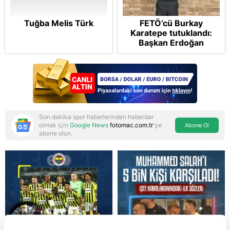
Tuğba Melis Türk
FETÖ’cü Burkay
Karatepe tutuklandı:
Başkan Erdoğan
şikayetçi oldu! 5 suçtan
dava talebi
Son dakika spor haberlerinden haberdar
olmak için
Google News
fotomac.com.tr
'ye
Abone Ol
abone olun.
Reddet