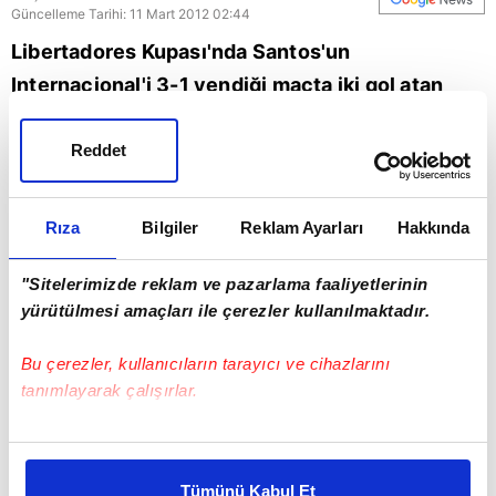
Güncelleme Tarihi: 11 Mart 2012 02:44
Libertadores Kupası'nda Santos'un
Internacional'i 3-1 yendiği maçta iki gol atan
Neymar'ın birbirinden güzel iki golünü tek bir
ekranda izleyin...
Reddet
Rıza
Bilgiler
Reklam Ayarları
Hakkında
"Sitelerimizde reklam ve pazarlama faaliyetlerinin
yürütülmesi amaçları ile çerezler kullanılmaktadır.
Bu çerezler, kullanıcıların tarayıcı ve cihazlarını
tanımlayarak çalışırlar.
Bu çerezlere izin vermeniz halinde sizlere özel
kişiselleştirilmiş reklamlar sunabilir, sayfalarımızda sizlere
Tümünü Kabul Et