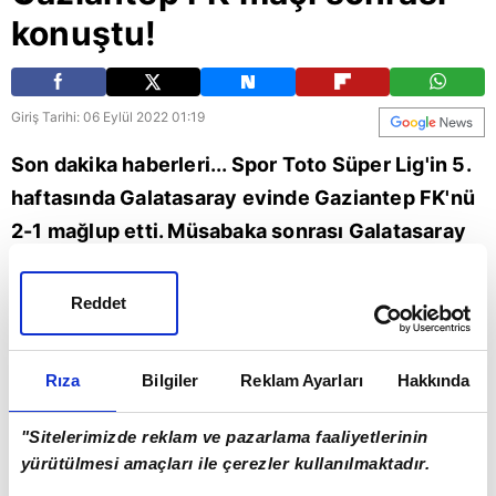
konuştu!
Giriş Tarihi: 06 Eylül 2022 01:19
Son dakika haberleri... Spor Toto Süper Lig'in 5.
haftasında Galatasaray evinde Gaziantep FK'nü
2-1 mağlup etti. Müsabaka sonrası Galatasaray
Sportif A.Ş Başkanvekili Erden Timur
açıklamalarda bulundu. Timur, "Sayacak onlarca
Reddet
şey var. Her zaman iyi niyetli davranmanın
karşılığı bu olmamalı." ifadelerini kullandı. İşte o
Rıza
Bilgiler
Reklam Ayarları
Hakkında
sözler...
"Sitelerimizde reklam ve pazarlama faaliyetlerinin
Spor
yürütülmesi amaçları ile çerezler kullanılmaktadır.