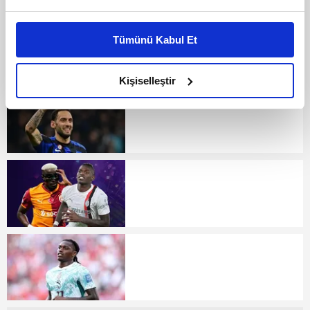
Bu çerezlere izin vermeniz halinde sizlere özel
kişiselleştirilmiş reklamlar sunabilir, sayfalarımızda sizlere
Tümünü Kabul Et
daha iyi reklam deneyimi yaşatabiliriz. Bunu yaparken
amacımızın size daha iyi bir reklam deneyimi sunmak
olduğunu ve sizlere en iyi içerikleri sunabilmek adına
Kişiselleştir
elimizden gelen çabayı gösterdiğimizi ve bu noktada,
reklamların maliyetlerimizi karşılamak noktasında tek gelir
kalemimiz olduğunu sizlere hatırlatmak isteriz.
Her halükârda, kullanıcılar, bu çerezlere izin vermedikleri
takdirde, kullanıcılara hedefli reklamlar
gösterilmeyecektir."
Sizlere daha iyi bir hizmet sunabilmek için İnternet
Sitemizde kendimize ve üçüncü kişilere ait çerezler
kullanılmaktadır. Bu çerezler vasıtasıyla çeşitli kişisel
verileriniz işlenmekte olup gerekli olan çerezler bilgi
toplumu hizmetlerinin sunulması amacıyla