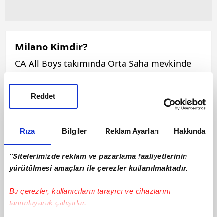
Milano Kimdir?
CA All Boys takımında Orta Saha mevkinde
forma giyen Milano, 18 Ocak 1984 tarihinde
dünyaya gelmiştir. 168 cm boyunda ve 64 kilo
Reddet
olan Milano, Sağ ayağını kullanmaktadır. Bu
sezon ilk 11'de 0 maça çıkan Milano, 0 sarı
kart ve 0 kırmızı kart görmüştür. Milano, bu
Rıza
Bilgiler
Reklam Ayarları
Hakkında
sezon 0 asist ve 0 gol katkısı ile
oynamaktadır.
"Sitelerimizde reklam ve pazarlama faaliyetlerinin
yürütülmesi amaçları ile çerezler kullanılmaktadır.
Bu çerezler, kullanıcıların tarayıcı ve cihazlarını
tanımlayarak çalışırlar.