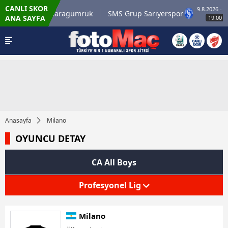
CANLI SKOR
9.8.2026 - Paz
isirli.com.tr Karagümrük
SMS Grup Sarıyerspor
ANA SAYFA
19:00
Anasayfa
Milano
OYUNCU DETAY
CA All Boys
Profesyonel Lig
Milano