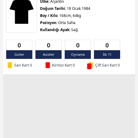
Ülke:
Arjantin
Doğum Tarihi:
18 Ocak 1984
Boy / Kilo:
168cm, 64kg
Pozisyon:
Orta Saha
Kullandığı Ayak:
Sağ
0
0
0
0
Goller
Asistler
Oynama
İlk 11
Sarı Kart 0
Kırmızı Kart 0
Çift Sarı Kart 0