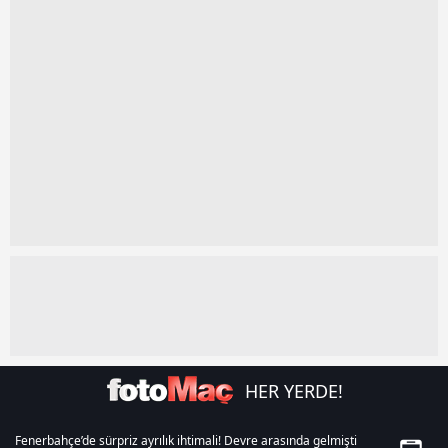
kullanılmaktadır. Diğer çerezler, sitemizin daha işlevsel
kılınması ve kişiselleştirilmesi ve sizlere yönelik
reklam/pazarlama faaliyetlerinin yapılması, amaçlarıyla
sınırlı olarak açık rızanız dahilinde kullanılacaktır.
Çerezlere ilişkin tercihlerinizi aşağıda yer alan panel
vasıtasıyla belirleyebilirsiniz. Çerezlere ilişkin detaylı bilgi
için Ayarlar butonuna tıklayabilir,
Çerez Bilgilendirme
Metnimizi
ziyaret edebilirsiniz.
6698 sayılı Kişisel Verilerin Korunması Kanunu uyarınca
hazırlanmış Aydınlatma Metnimizi okumak ve sitemizde
ilgili mevzuata uygun olarak kullanılan çerezlerle ilgili bilgi
almak için lütfen
tıklayınız
.
HER YERDE!
Fenerbahçe’de sürpriz ayrılık ihtimali! Devre arasında gelmişti