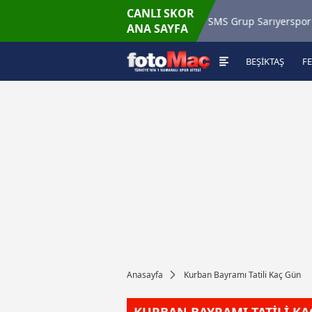
CANLI SKOR
26 - Paz
Misirli.com.tr Karagümrük
SMS Grup Sarıyerspor
ANA SAYFA
:00
BEŞİKTAŞ
F
Anasayfa
Kurban Bayramı Tatili Kaç Gün