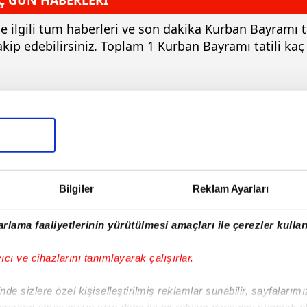
Ç GÜN HABERLERİ
le ilgili tüm haberleri ve son dakika Kurban Bayramı t
kip edebilirsiniz. Toplam 1 Kurban Bayramı tatili ka
Bilgiler
Reklam Ayarları
rlama faaliyetlerinin yürütülmesi amaçları ile çerezler kullan
 Pazar
yıcı ve cihazlarını tanımlayarak çalışırlar.
de sizlere özel kişiselleştirilmiş reklamlar sunabilir, sayfalarım