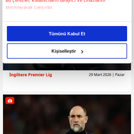
Bu çerezler, kullanıcıların tarayıcı ve cihazlarını
tanımlayarak çalışırlar.
Bu çerezlere izin vermeniz halinde sizlere özel
kişiselleştirilmiş reklamlar sunabilir, sayfalarımızda sizlere
Tümünü Kabul Et
daha iyi reklam deneyimi yaşatabiliriz. Bunu yaparken
amacımızın size daha iyi bir reklam deneyimi sunmak
olduğunu ve sizlere en iyi içerikleri sunabilmek adına
Kişiselleştir
elimizden gelen çabayı gösterdiğimizi ve bu noktada,
reklamların maliyetlerimizi karşılamak noktasında tek gelir
kalemimiz olduğunu sizlere hatırlatmak isteriz.
İngiltere Premier Lig
29 Mart 2026 | Pazar
Her halükârda, kullanıcılar, bu çerezlere izin vermedikleri
takdirde, kullanıcılara hedefli reklamlar
gösterilmeyecektir."
Sizlere daha iyi bir hizmet sunabilmek için İnternet
Sitemizde kendimize ve üçüncü kişilere ait çerezler
kullanılmaktadır. Bu çerezler vasıtasıyla çeşitli kişisel