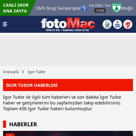
CANLI SKOR
9.8.2026 - Paz
Karagümrük
SMS Grup Sarıyerspor
Muğlaspo
ANA SAYFA
19:00
Anasayfa
İgor Tudor
İGOR TUDOR HABERLERİ
İgor Tudor ile ilgili tüm haberleri ve son dakika İgor Tudor
haber ve gelişmelerini bu sayfamızdan takip edebilirsiniz.
Toplam 438 İgor Tudor haberi bulunmuştur.
HABERLER