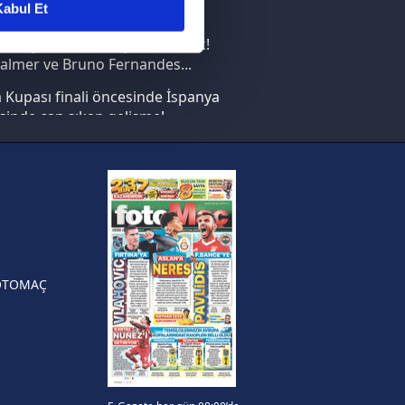
abul Et
nın en büyüğü İspanya!
ar gösterilmeyecektir."
saray transferi böyle bitirecek!
almer ve Bruno Fernandes...
çerezler kullanılmaktadır. Bu
Kupası finali öncesinde İspanya
u hizmetlerinin sunulması
sinde can sıkan gelişme!
i ve sizlere yönelik
nılacaktır.
FIFA Dünya Kupası'nı kazanana
yonluk yüzüğü verilecek
kin detaylı bilgi için Ayarlar
n Crespo, Meksika Ligi
rinden Atlas'ın yeni teknik
örü oldu
ak ve sitemizde ilgili
OTOMAÇ