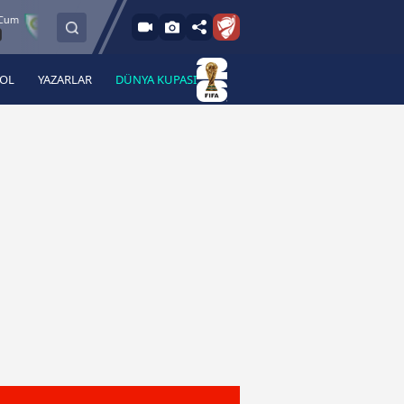
8.8.2026 - Cum
Manisa FK
Bandırmaspor
İstanbulspor
17:00
BOL
YAZARLAR
DÜNYA KUPASI
 Haber
A Haber Radyo
 Spor
A Spor Radyo
TV
A News Radio
2TV
Radyo Turkuvaz
para
Turkuvaz Romantik
Turkuvaz Efsane
Vav Tv
Radyo Soft
Radyo Energy
Turkuvaz Anadolu