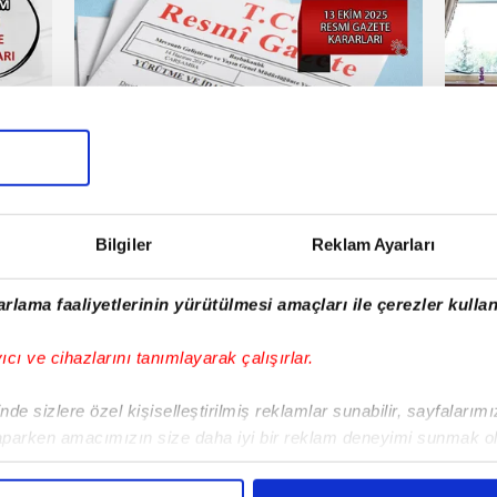
Haberler
Fen
artesi
12 Ekim 2025 | Pazar
Bilgiler
Reklam Ayarları
E!
rlama faaliyetlerinin yürütülmesi amaçları ile çerezler kullan
iPhone
Android
iPad
Facebook
X
NSosyal
yıcı ve cihazlarını tanımlayarak çalışırlar.
de sizlere özel kişiselleştirilmiş reklamlar sunabilir, sayfalarım
aparken amacımızın size daha iyi bir reklam deneyimi sunmak ol
Fenerbahçe'de sürpriz ayrılık ihtimali!
Lamin
imizden gelen çabayı gösterdiğimizi ve bu noktada, reklamların ma
Devre arasında gelmişti
sonras
olduğunu sizlere hatırlatmak isteriz.