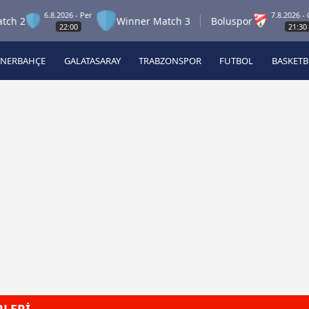
6.8.2026 - Per
7.8.2026 - Cum
Winner Match 3
Boluspor
22:00
21:30
ENERBAHÇE
GALATASARAY
TRABZONSPOR
FUTBOL
BASKET
Beşiktaş
A
Fenerbahçe
A
Galatasaray
A
Trabzonspor
A
Futbol
A
Basketbol
Ziraat Türkiye Kupası
DİZİ
Diğer Sporlar