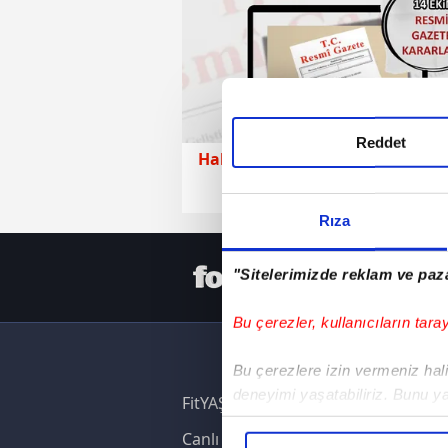
Reddet
Haberler
13 Ekim 2025 | Paz
Rıza
HER YERD
"Sitelerimizde reklam ve paza
Bu çerezler, kullanıcıların tara
Bu çerezlere izin vermeniz halin
deneyimi yaşatabiliriz. Bunu y
FitYAŞA
içerikleri sunabilmek adına el
Canlı Skor
noktasında tek gelir kalemimiz 