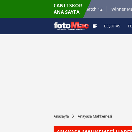
CANLI SKOR
6.8.2026 - Per
 Match 35
Winner Match 12
Winner Match 2
ANA SAYFA
16:00
BEŞİKTAŞ
F
Anasayfa
Anayasa Mahkemesi