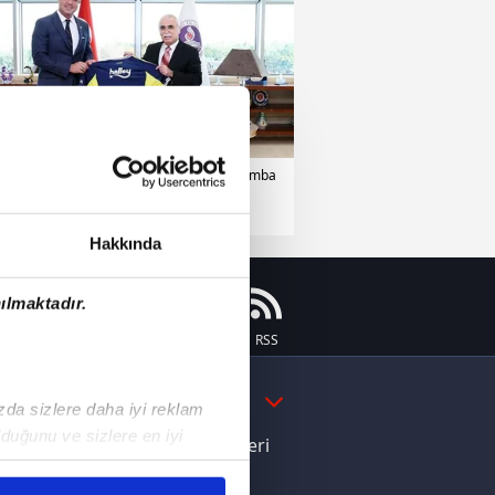
erbahçe
08 Ekim 2025 | Çarşamba
Hakkında
ılmaktadır.
Instagram
Flipboard
Youtube
RSS
DAHA FAZLA
ızda sizlere daha iyi reklam
duğunu ve sizlere en iyi
e Yamal'dan Dünya Kupası zaferi
liyetlerimizi karşılamak
ı dikkat çeken davranış