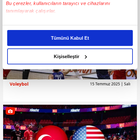
Bu çerezler, kullanıcıların tarayıcı ve cihazlarını
tanımlayarak çalışırlar.
Bu çerezlere izin vermeniz halinde sizlere özel
kişiselleştirilmiş reklamlar sunabilir, sayfalarımızda sizlere
Tümünü Kabul Et
daha iyi reklam deneyimi yaşatabiliriz. Bunu yaparken
amacımızın size daha iyi bir reklam deneyimi sunmak
olduğunu ve sizlere en iyi içerikleri sunabilmek adına
Kişiselleştir
elimizden gelen çabayı gösterdiğimizi ve bu noktada,
reklamların maliyetlerimizi karşılamak noktasında tek gelir
kalemimiz olduğunu sizlere hatırlatmak isteriz.
Voleybol
15 Temmuz 2025 | Salı
Her halükârda, kullanıcılar, bu çerezlere izin vermedikleri
takdirde, kullanıcılara hedefli reklamlar
gösterilmeyecektir."
Sizlere daha iyi bir hizmet sunabilmek için İnternet
Sitemizde kendimize ve üçüncü kişilere ait çerezler
kullanılmaktadır. Bu çerezler vasıtasıyla çeşitli kişisel