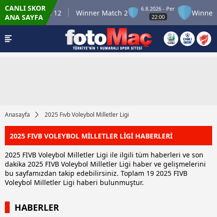
CANLI SKOR
6.8.2026 - Per
inner Match 12
Winner Match 2
Winner Mat
ANA SAYFA
22:00
Anasayfa
2025 Fıvb Voleybol Milletler Ligi
2025 FIVB VOLEYBOL MİLLETLER LİGİ HABERLERİ
2025 FIVB Voleybol Milletler Ligi ile ilgili tüm haberleri ve son
dakika 2025 FIVB Voleybol Milletler Ligi haber ve gelişmelerini
bu sayfamızdan takip edebilirsiniz. Toplam 19 2025 FIVB
Voleybol Milletler Ligi haberi bulunmuştur.
HABERLER