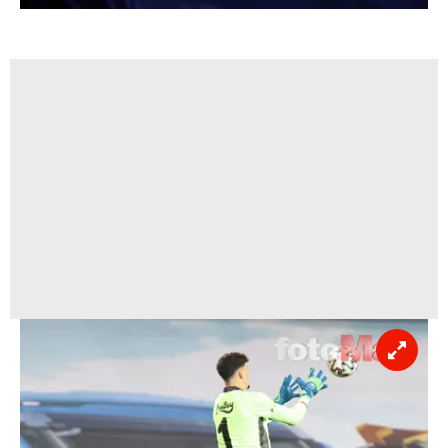
sınırlı olarak açık rızanız dahilinde kullanılacaktır.
Çerezlere ilişkin tercihlerinizi aşağıda yer alan panel
vasıtasıyla belirleyebilirsiniz. Çerezlere ilişkin detaylı bilgi
için Ayarlar butonuna tıklayabilir,
Çerez Bilgilendirme
Metnimizi
ziyaret edebilirsiniz.
6698 sayılı Kişisel Verilerin Korunması Kanunu uyarınca
hazırlanmış Aydınlatma Metnimizi okumak ve sitemizde
ilgili mevzuata uygun olarak kullanılan çerezlerle ilgili bilgi
almak için lütfen
tıklayınız
.