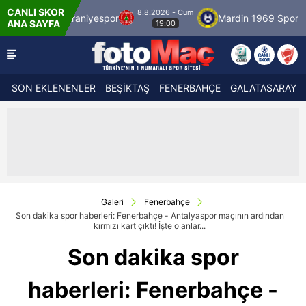
CANLI SKOR
8.8.2026 - Cum
niyespor
Mardin 1969 Spor
Özbelsan Siva
ANA SAYFA
19:00
SON EKLENENLER
BEŞİKTAŞ
FENERBAHÇE
GALATASARAY
Galeri
Fenerbahçe
Son dakika spor haberleri: Fenerbahçe - Antalyaspor maçının ardından
kırmızı kart çıktı! İşte o anlar...
Son dakika spor
haberleri: Fenerbahçe -