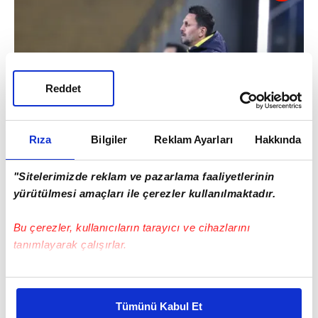
Reddet
Rıza
Bilgiler
Reklam Ayarları
Hakkında
"Sitelerimizde reklam ve pazarlama faaliyetlerinin
yürütülmesi amaçları ile çerezler kullanılmaktadır.
Bu çerezler, kullanıcıların tarayıcı ve cihazlarını
tanımlayarak çalışırlar.
Bu çerezlere izin vermeniz halinde sizlere özel
kişiselleştirilmiş reklamlar sunabilir, sayfalarımızda sizlere
Tümünü Kabul Et
daha iyi reklam deneyimi yaşatabiliriz. Bunu yaparken