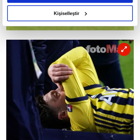
amacımızın size daha iyi bir reklam deneyimi sunmak
olduğunu ve sizlere en iyi içerikleri sunabilmek adına
Kişiselleştir
elimizden gelen çabayı gösterdiğimizi ve bu noktada,
reklamların maliyetlerimizi karşılamak noktasında tek gelir
kalemimiz olduğunu sizlere hatırlatmak isteriz.
Her halükârda, kullanıcılar, bu çerezlere izin vermedikleri
takdirde, kullanıcılara hedefli reklamlar
gösterilmeyecektir."
Sizlere daha iyi bir hizmet sunabilmek için İnternet
Sitemizde kendimize ve üçüncü kişilere ait çerezler
kullanılmaktadır. Bu çerezler vasıtasıyla çeşitli kişisel
verileriniz işlenmekte olup gerekli olan çerezler bilgi
toplumu hizmetlerinin sunulması amacıyla
kullanılmaktadır. Diğer çerezler, sitemizin daha işlevsel
kılınması ve kişiselleştirilmesi ve sizlere yönelik
reklam/pazarlama faaliyetlerinin yapılması, amaçlarıyla