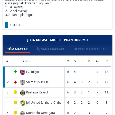
için aşağıdaki kriterler uygulanır:
1. İkili averaj
2. Genel averaj
3. Atılan toplam gol
Üst Tur
J. LIG KUPASI - GRUP B - PUAN DURUMU
TÜM MAÇLAR
İÇ SAHA MAÇLARI
DEPLASMAN MAÇLARI
#
Takım
O
G
B
M
Av
P
1
FC Tokyo
6
4
1
1
4
13
2
Shimizu S-Pulse
6
4
0
2
2
12
3
Kashiwa Reysol
6
3
2
1
7
11
4
Jef United Ichihara Chiba
6
2
2
2
0
8
5
Montedio Yamagata
6
2
1
3
-1
7