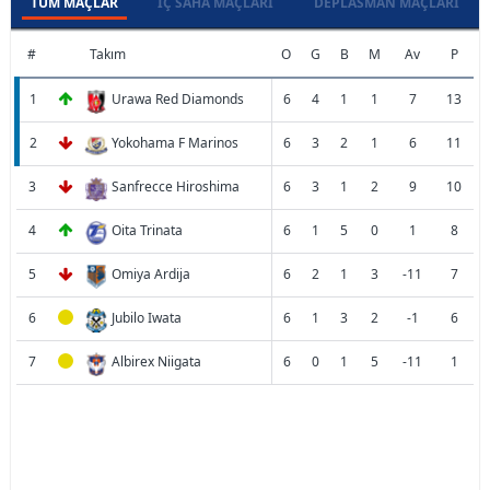
TÜM MAÇLAR
İÇ SAHA MAÇLARI
DEPLASMAN MAÇLARI
#
Takım
O
G
B
M
Av
P
1
Urawa Red Diamonds
6
4
1
1
7
13
2
Yokohama F Marinos
6
3
2
1
6
11
3
Sanfrecce Hiroshima
6
3
1
2
9
10
4
Oita Trinata
6
1
5
0
1
8
5
Omiya Ardija
6
2
1
3
-11
7
6
Jubilo Iwata
6
1
3
2
-1
6
7
Albirex Niigata
6
0
1
5
-11
1