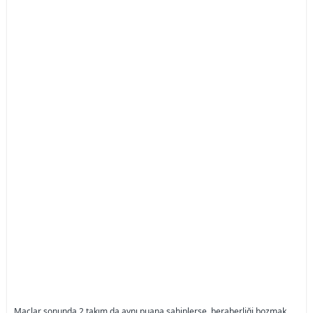
Maçlar sonunda 2 takım da aynı puana sahiplerse, beraberliği bozmak