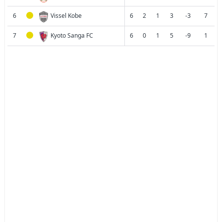
6
Vissel Kobe
6
2
1
3
-3
7
7
Kyoto Sanga FC
6
0
1
5
-9
1