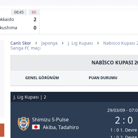
08:45
60
2
kkaido
nsadole
0
kushima
pporo
rtis
Canlı Skor
Japonya
J. Lig Kupası
Nabisco Kupası 
Sanga FC maçı
NABISCO KUPASI 2
GENEL GÖRÜNÜM
PUAN DURUMU
J. Lig Kupası | 2
29/03/09 - 07:
2 : 0
Shimizu S-Pulse
Akiba, Tadahiro
1 : 0 1. Devre
1 : 0 2. Devre