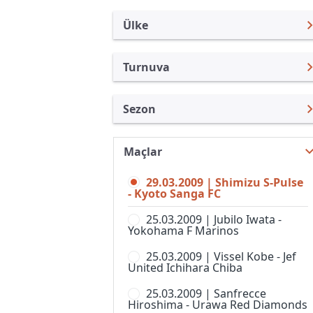
Ülke
Turnuva
Japonya
J. Lig Kupası
Sezon
Türkiye
Emperor Kupası
Nabisco Kupası 2009
Uluslararası
J.Lig 2
Maçlar
J. Lig Kupası 2026
Uluslararası Kulüpler
J.Lig 3
29.03.2009 | Shimizu S-Pulse
J. Lig Kupası 2025
Turkiye
- Kyoto Sanga FC
J.Ligi
J. Lig Kupası 2024
İngiltere
25.03.2009 | Jubilo Iwata -
Japonya Futbol Ligi
Yokohama F Marinos
J. Lig Kupası 2023
İspanya
J-Ligi Yeni Yıl Kupası
25.03.2009 | Vissel Kobe - Jef
J. Lig Kupası 2022
Almanya Amatör
United Ichihara Chiba
Nadeshiko Ligi, 1. Lig, Kadınlar
J. Lig Kupası 2021
Fransa
25.03.2009 | Sanfrecce
Süper Kupa
Hiroshima - Urawa Red Diamonds