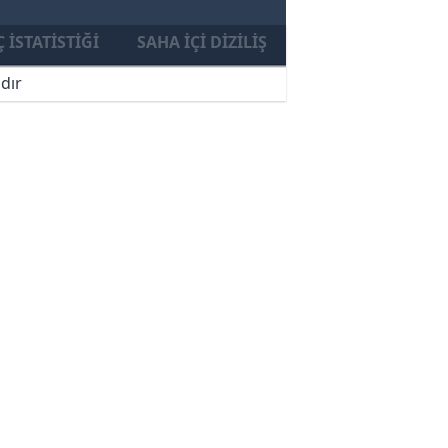
 İSTATISTIĞI
SAHA İÇI DIZILIŞ
dır