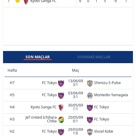
7
Kyoto Sanga FC
6
0
1
5
-9
1
SON MAÇLAR
SONRAKI MAÇLAR
Hafta
Maç
13/06/09
H7
FC Tokyo
Shimizu S-Pulse
3:1
03/06/09
H5
FC Tokyo
Montedio Yamagata
3:1
30/05/09
H4
Kyoto Sanga FC
FC Tokyo
1:1
Jef United Ichihara
20/05/09
H3
FC Tokyo
Chiba
0:1
29/03/09
H2
FC Tokyo
Vissel Kobe
1:0