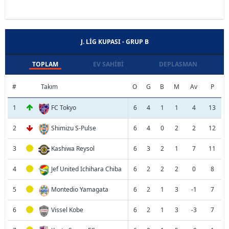
J. LIG KUPASI - GRUP B
TOPLAM
EV SAHIBI
DEPLASMAN
#
Takım
O
G
B
M
Av
P
1
FC Tokyo
6
4
1
1
4
13
2
Shimizu S-Pulse
6
4
0
2
2
12
3
Kashiwa Reysol
6
3
2
1
7
11
4
Jef United Ichihara Chiba
6
2
2
2
0
8
5
Montedio Yamagata
6
2
1
3
-1
7
6
Vissel Kobe
6
2
1
3
-3
7