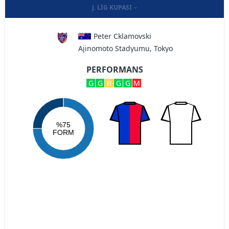
J. LIG KUPASI
Peter Cklamovski
Ajinomoto Stadyumu, Tokyo
PERFORMANS
G
G
B
G
G
M
%75
FORM