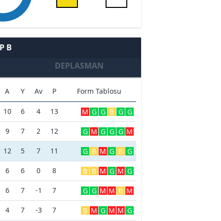
P B
DEPLASMAN
A
Y
Av
P
Form Tablosu
10
6
4
13
M
G
G
B
G
G
9
7
2
12
G
M
G
G
G
M
12
5
7
11
G
B
M
G
B
G
6
6
0
8
B
B
M
G
M
G
6
7
-1
7
G
G
M
M
B
M
4
7
-3
7
B
M
G
M
M
G