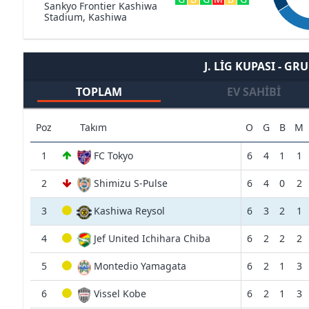
Sankyo Frontier Kashiwa
Stadium, Kashiwa
J. LIG KUPASI - GRU
TOPLAM
EV SAHIBI
Poz
Takım
O
G
B
M
1
FC Tokyo
6
4
1
1
2
Shimizu S-Pulse
6
4
0
2
3
Kashiwa Reysol
6
3
2
1
4
Jef United Ichihara Chiba
6
2
2
2
5
Montedio Yamagata
6
2
1
3
6
Vissel Kobe
6
2
1
3