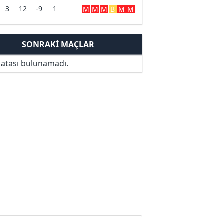
3
12
-9
1
M
M
M
B
M
M
SONRAKI MAÇLAR
atası bulunamadı.