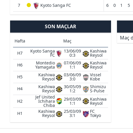
7
Kyoto Sanga FC
6
0
1
5
SON MAÇLAR
Maç d
Hafta
Maç
Kyoto Sanga
13/06/09
Kashiwa
H7
FC
0:3
Reysol
Montedio
07/06/09
Kashiwa
H6
Yamagata
1:1
Reysol
Kashiwa
03/06/09
Vissel
H5
Reysol
3:0
Kobe
Kashiwa
30/05/09
Shimizu
H4
Reysol
1:2
S-Pulse
Jef United
29/03/09
Kashiwa
H2
Ichihara
1:1
Reysol
Chiba
Kashiwa
25/03/09
FC
H1
Reysol
3:1
Tokyo