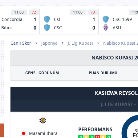
11:00
72
11:00
73
11:
1
1
 Concordia
Csl
CSC 1599
iajna
Stefanestii de
Selimbar
0
0
 Bihor
CSC
ASU
Jos
radea
Dumbravita
Politehnica
Timisoara
Canlı Skor
Japonya
J. Lig Kupası
Nabisco Kupası 
NABISCO KUPASI 2
GENEL GÖRÜNÜM
PUAN DURUMU
KASHIWA REYSO
J. LIG KUPASI
PERFORMANS
Masami Ihara
F
G
B
G
M
B
G