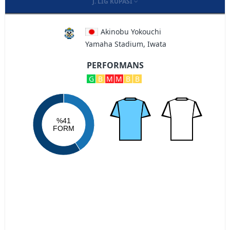
J. LIG KUPASI
Akinobu Yokouchi
Yamaha Stadium, Iwata
PERFORMANS
G
B
M
M
B
B
%41
FORM