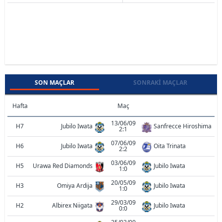
SON MAÇLAR
SONRAKI MAÇLAR
Hafta
Maç
13/06/09
H7
Jubilo Iwata
Sanfrecce Hiroshima
2:1
07/06/09
H6
Jubilo Iwata
Oita Trinata
2:2
03/06/09
H5
Urawa Red Diamonds
Jubilo Iwata
1:0
20/05/09
H3
Omiya Ardija
Jubilo Iwata
1:0
29/03/09
H2
Albirex Niigata
Jubilo Iwata
0:0