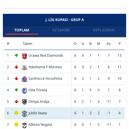
J. LIG KUPASI - GRUP A
TOPLAM
EV SAHIBI
DEPLASMAN
#
Takım
O
G
B
M
Av
P
1
Urawa Red Diamonds
6
4
1
1
7
13
2
Yokohama F Marinos
6
3
2
1
6
11
3
Sanfrecce Hiroshima
6
3
1
2
9
10
4
Oita Trinata
6
1
5
0
1
8
5
Omiya Ardija
6
2
1
3
-11
7
6
Jubilo Iwata
6
1
3
2
-1
6
7
Albirex Niigata
6
0
1
5
-11
1