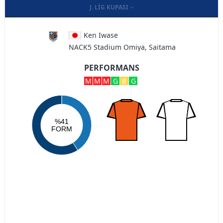
J. LIG KUPASI
Ken Iwase
NACK5 Stadium Omiya, Saitama
PERFORMANS
M
M
M
G
B
G
%41
FORM