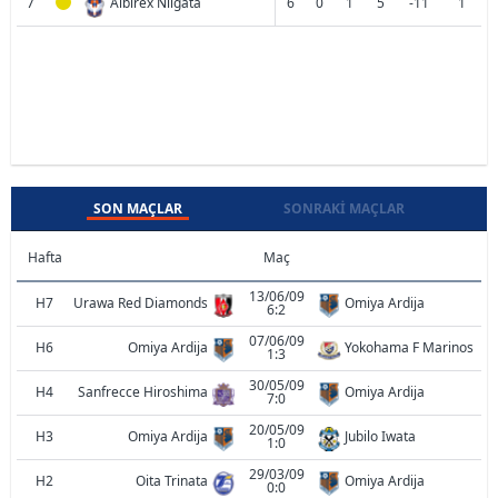
7
Albirex Niigata
6
0
1
5
-11
1
SON MAÇLAR
SONRAKI MAÇLAR
Hafta
Maç
13/06/09
H7
Urawa Red Diamonds
Omiya Ardija
6:2
07/06/09
H6
Omiya Ardija
Yokohama F Marinos
1:3
30/05/09
H4
Sanfrecce Hiroshima
Omiya Ardija
7:0
20/05/09
H3
Omiya Ardija
Jubilo Iwata
1:0
29/03/09
H2
Oita Trinata
Omiya Ardija
0:0