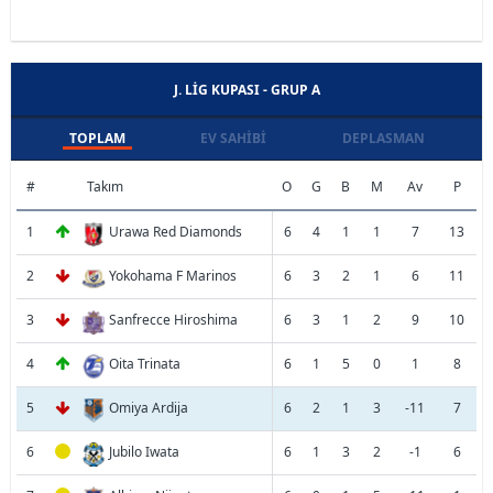
J. LIG KUPASI - GRUP A
TOPLAM
EV SAHIBI
DEPLASMAN
#
Takım
O
G
B
M
Av
P
1
Urawa Red Diamonds
6
4
1
1
7
13
2
Yokohama F Marinos
6
3
2
1
6
11
3
Sanfrecce Hiroshima
6
3
1
2
9
10
4
Oita Trinata
6
1
5
0
1
8
5
Omiya Ardija
6
2
1
3
-11
7
6
Jubilo Iwata
6
1
3
2
-1
6