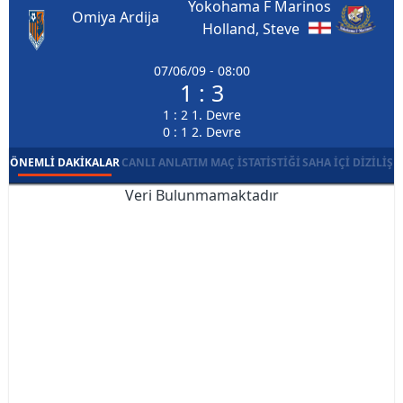
Yokohama F Marinos
Omiya Ardija
Holland, Steve
07/06/09 - 08:00
1 : 3
1 : 2 1. Devre
0 : 1 2. Devre
ÖNEMLI DAKIKALAR
CANLI ANLATIM
MAÇ İSTATISTIĞI
SAHA İÇI DIZILIŞ
Veri Bulunmamaktadır