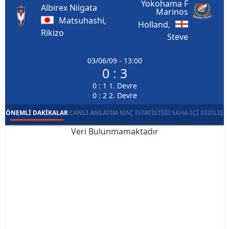
Yokohama F
Albirex Niigata
Marinos
Matsuhashi,
Holland,
Rikizo
Steve
03/06/09 - 13:00
0 : 3
0 : 1 1. Devre
0 : 2 2. Devre
ÖNEMLI DAKIKALAR
CANLI ANLATIM
MAÇ İSTATISTIĞI
SAHA İÇI DIZILIŞ
Veri Bulunmamaktadır