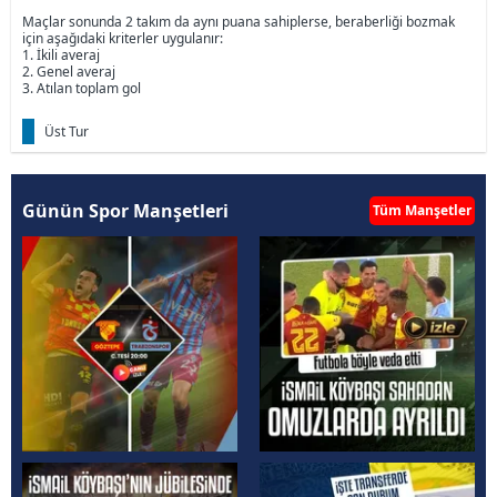
Maçlar sonunda 2 takım da aynı puana sahiplerse, beraberliği bozmak
için aşağıdaki kriterler uygulanır:
1. İkili averaj
2. Genel averaj
3. Atılan toplam gol
Üst Tur
Günün Spor Manşetleri
Tüm Manşetler