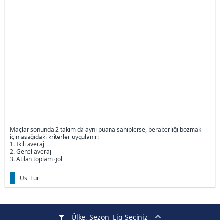
Maçlar sonunda 2 takım da aynı puana sahiplerse, beraberliği bozmak
için aşağıdaki kriterler uygulanır:
1. İkili averaj
2. Genel averaj
3. Atılan toplam gol
Üst Tur
Ülke, Sezon, Lig Seçiniz