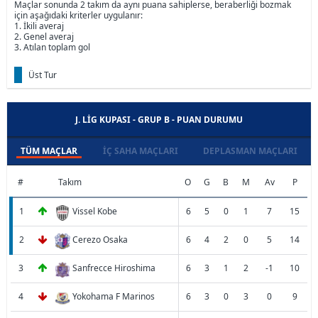
Maçlar sonunda 2 takım da aynı puana sahiplerse, beraberliği bozmak
için aşağıdaki kriterler uygulanır:
1. İkili averaj
2. Genel averaj
3. Atılan toplam gol
Üst Tur
J. LIG KUPASI - GRUP B - PUAN DURUMU
TÜM MAÇLAR
İÇ SAHA MAÇLARI
DEPLASMAN MAÇLARI
#
Takım
O
G
B
M
Av
P
1
Vissel Kobe
6
5
0
1
7
15
2
Cerezo Osaka
6
4
2
0
5
14
3
Sanfrecce Hiroshima
6
3
1
2
-1
10
4
Yokohama F Marinos
6
3
0
3
0
9