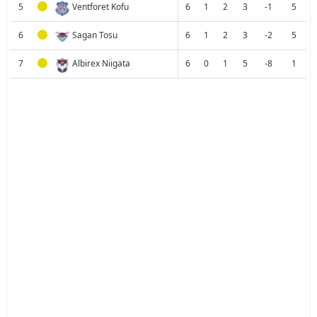
5
Ventforet Kofu
6
1
2
3
-1
5
6
Sagan Tosu
6
1
2
3
-2
5
7
Albirex Niigata
6
0
1
5
-8
1