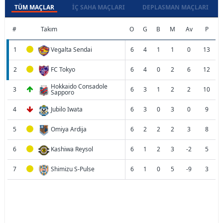
TÜM MAÇLAR
İÇ SAHA MAÇLARI
DEPLASMAN MAÇLARI
#
Takım
O
G
B
M
Av
P
1
Vegalta Sendai
6
4
1
1
0
13
2
FC Tokyo
6
4
0
2
6
12
Hokkaido Consadole
3
6
3
1
2
2
10
Sapporo
4
Jubilo Iwata
6
3
0
3
0
9
5
Omiya Ardija
6
2
2
2
3
8
6
Kashiwa Reysol
6
1
2
3
-2
5
7
Shimizu S-Pulse
6
1
0
5
-9
3