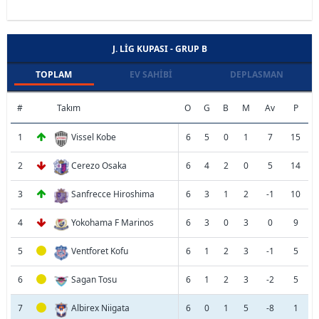
J. LIG KUPASI - GRUP B
TOPLAM
EV SAHIBI
DEPLASMAN
#
Takım
O
G
B
M
Av
P
1
Vissel Kobe
6
5
0
1
7
15
2
Cerezo Osaka
6
4
2
0
5
14
3
Sanfrecce Hiroshima
6
3
1
2
-1
10
4
Yokohama F Marinos
6
3
0
3
0
9
5
Ventforet Kofu
6
1
2
3
-1
5
6
Sagan Tosu
6
1
2
3
-2
5
7
Albirex Niigata
6
0
1
5
-8
1