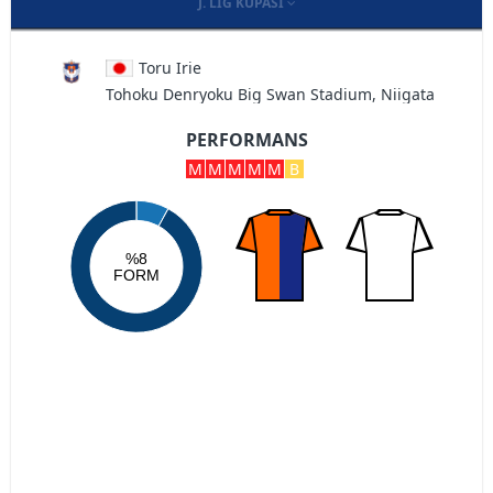
J. LIG KUPASI
Toru Irie
Tohoku Denryoku Big Swan Stadium, Niigata
PERFORMANS
M
M
M
M
M
B
%8
FORM