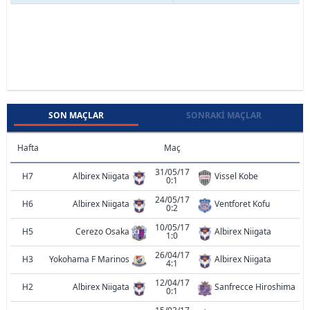
SON MAÇLAR
SONRAKI MAÇLAR
Hafta
Maç
31/05/17
H7
Albirex Niigata
Vissel Kobe
0:1
24/05/17
H6
Albirex Niigata
Ventforet Kofu
0:2
10/05/17
H5
Cerezo Osaka
Albirex Niigata
1:0
26/04/17
H3
Yokohama F Marinos
Albirex Niigata
4:1
12/04/17
H2
Albirex Niigata
Sanfrecce Hiroshima
0:1