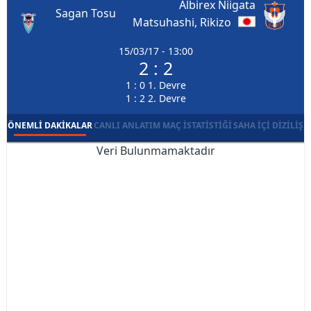
Albirex Niigata
Sagan Tosu
Matsuhashi, Rikizo
15/03/17 - 13:00
2 : 2
1 : 0 1. Devre
1 : 2 2. Devre
ÖNEMLI DAKIKALAR
CANLI ANLATIM
MAÇ İSTATISTIĞI
SAHA İÇI DIZILIŞ
Veri Bulunmamaktadır