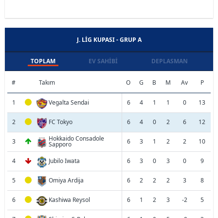
J. LIG KUPASI - GRUP A
TOPLAM
EV SAHIBI
DEPLASMAN
#
Takım
O
G
B
M
Av
P
1
Vegalta Sendai
6
4
1
1
0
13
2
FC Tokyo
6
4
0
2
6
12
Hokkaido Consadole
3
6
3
1
2
2
10
Sapporo
4
Jubilo Iwata
6
3
0
3
0
9
5
Omiya Ardija
6
2
2
2
3
8
6
Kashiwa Reysol
6
1
2
3
-2
5