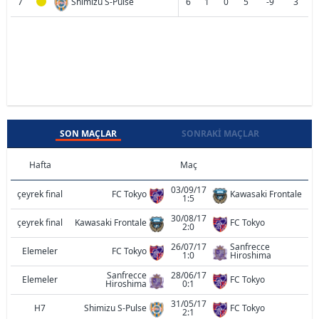
7
Shimizu S-Pulse
6
1
0
5
-9
3
SON MAÇLAR
SONRAKI MAÇLAR
Hafta
Maç
03/09/17
çeyrek final
FC Tokyo
Kawasaki Frontale
1:5
30/08/17
çeyrek final
Kawasaki Frontale
FC Tokyo
2:0
26/07/17
Sanfrecce
Elemeler
FC Tokyo
1:0
Hiroshima
Sanfrecce
28/06/17
Elemeler
FC Tokyo
Hiroshima
0:1
31/05/17
H7
Shimizu S-Pulse
FC Tokyo
2:1