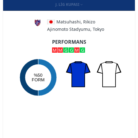
J. LIG KUPASI
Matsuhashi, Rikizo
Ajinomoto Stadyumu, Tokyo
PERFORMANS
M
M
G
G
M
G
%50
FORM