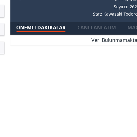
Seyirci: 26
Stat: Kawasaki Todor
ÖNEMLI DAKIKALAR
CANLI ANLATIM
MAÇ
Veri Bulunmamakta