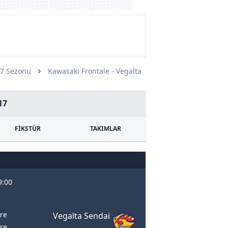
17 Sezonu
Kawasaki Frontale - Vegalta
17
FİKSTÜR
TAKIMLAR
9:00
vre
Vegalta Sendai
vre