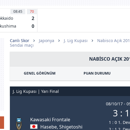
08:45
70
2
kkaido
nsadole
0
kushima
pporo
rtis
Canlı Skor
Japonya
J. Lig Kupası
Nabisco Açık 20
Sendai maçı
NABISCO AÇIK 20
GENEL GÖRÜNÜM
PUAN DURUMU
J. Lig Kupası | Yarı Final
08/10/17 - 0
3 : 1
Kawasaki Frontale
1 : 0 1. De
Hasebe, Shigetoshi
2 : 1 2. De