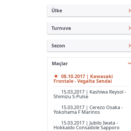
Ülke
Turnuva
Japonya
J. Lig Kupası
Sezon
Türkiye
Emperor Kupası
Nabisco Açık 2017
Uluslararası
J.Lig 2
Maçlar
J. Lig Kupası 2026
Uluslararası Kulüpler
J.Lig 3
08.10.2017 | Kawasaki
J. Lig Kupası 2025
Turkiye
Frontale - Vegalta Sendai
J.Ligi
J. Lig Kupası 2024
İngiltere
15.03.2017 | Kashiwa Reysol -
Japonya Futbol Ligi
Shimizu S-Pulse
J. Lig Kupası 2023
İspanya
J-Ligi Yeni Yıl Kupası
15.03.2017 | Cerezo Osaka -
J. Lig Kupası 2022
Almanya Amatör
Yokohama F Marinos
Nadeshiko Ligi, 1. Lig, Kadınlar
J. Lig Kupası 2021
Fransa
15.03.2017 | Jubilo Iwata -
Süper Kupa
Hokkaido Consadole Sapporo