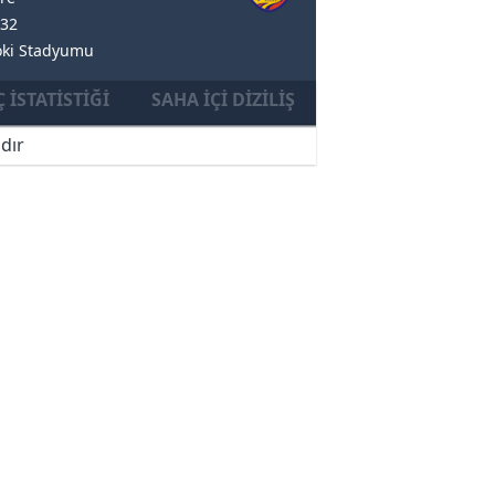
232
oki Stadyumu
 İSTATISTIĞI
SAHA İÇI DIZILIŞ
dır