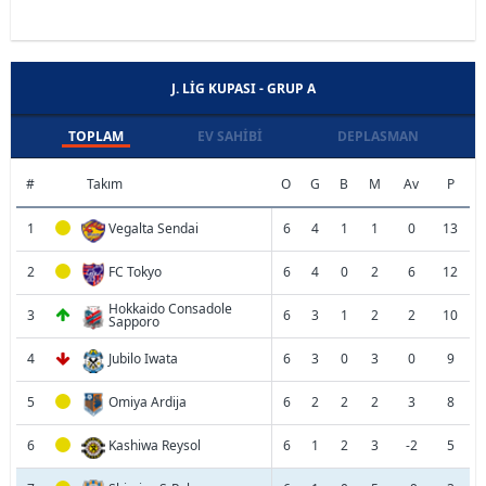
J. LIG KUPASI - GRUP A
TOPLAM
EV SAHIBI
DEPLASMAN
#
Takım
O
G
B
M
Av
P
1
Vegalta Sendai
6
4
1
1
0
13
2
FC Tokyo
6
4
0
2
6
12
Hokkaido Consadole
3
6
3
1
2
2
10
Sapporo
4
Jubilo Iwata
6
3
0
3
0
9
5
Omiya Ardija
6
2
2
2
3
8
6
Kashiwa Reysol
6
1
2
3
-2
5