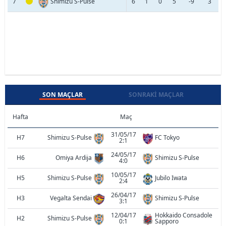
7
Shimizu S-Pulse
6
1
0
5
-9
3
SON MAÇLAR
SONRAKI MAÇLAR
Hafta
Maç
31/05/17
H7
Shimizu S-Pulse
FC Tokyo
2:1
24/05/17
H6
Omiya Ardija
Shimizu S-Pulse
4:0
10/05/17
H5
Shimizu S-Pulse
Jubilo Iwata
2:4
26/04/17
H3
Vegalta Sendai
Shimizu S-Pulse
3:1
12/04/17
Hokkaido Consadole
H2
Shimizu S-Pulse
0:1
Sapporo