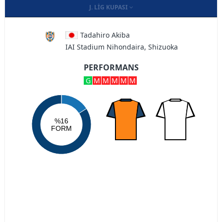
J. LIG KUPASI
Tadahiro Akiba
IAI Stadium Nihondaira, Shizuoka
PERFORMANS
G
M
M
M
M
M
%16
FORM