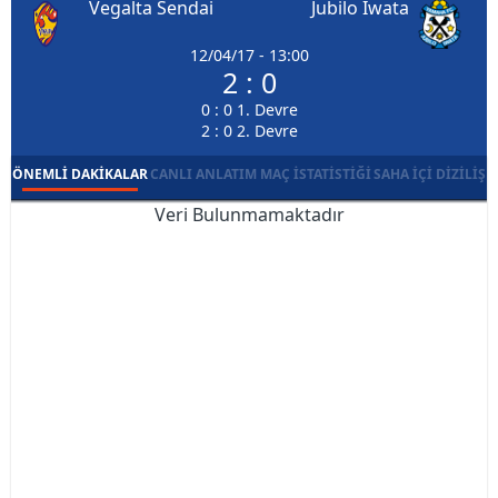
Vegalta Sendai
Jubilo Iwata
12/04/17 - 13:00
2 : 0
0 : 0 1. Devre
2 : 0 2. Devre
ÖNEMLI DAKIKALAR
CANLI ANLATIM
MAÇ İSTATISTIĞI
SAHA İÇI DIZILIŞ
Veri Bulunmamaktadır