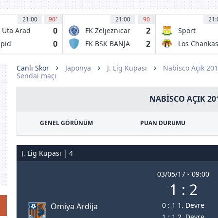
21:00
90
'
21:00
90
21:
0
2
 Uta Arad
FK Zeljeznicar
Sport
Sarajevo
Huancayo
0
2
pid
FK BSK BANJA
Los Chanka
curesti
LUKA
CYC
23
Canlı Skor
Japonya
J. Lig Kupası
Nabisco Açık 20
Sendai maçı
NABISCO AÇIK 20
GENEL GÖRÜNÜM
PUAN DURUMU
J. Lig Kupası | 4
03/05/17 - 09:00
1 : 2
0 : 1 1. Devre
Omiya Ardija
1 : 1 2. Devre