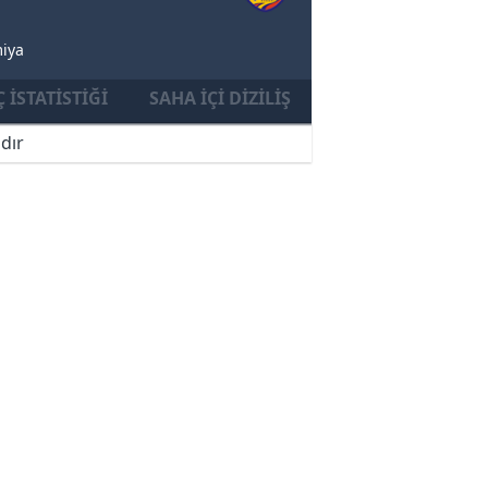
iya
 İSTATISTIĞI
SAHA İÇI DIZILIŞ
dır