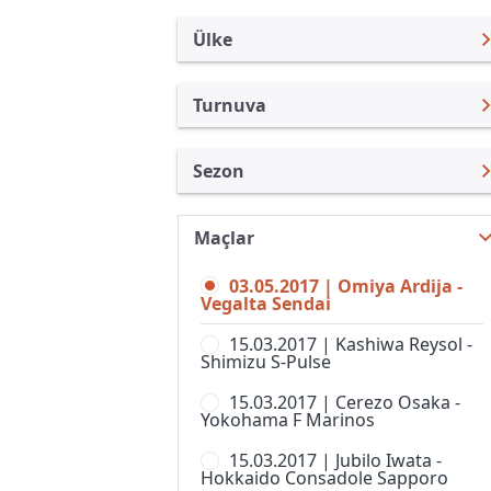
Ülke
Turnuva
Japonya
J. Lig Kupası
Sezon
Türkiye
Emperor Kupası
Nabisco Açık 2017
Uluslararası
J.Lig 2
Maçlar
J. Lig Kupası 2026
Uluslararası Kulüpler
J.Lig 3
03.05.2017 | Omiya Ardija -
J. Lig Kupası 2025
Turkiye
Vegalta Sendai
J.Ligi
J. Lig Kupası 2024
İngiltere
15.03.2017 | Kashiwa Reysol -
Japonya Futbol Ligi
Shimizu S-Pulse
J. Lig Kupası 2023
İspanya
J-Ligi Yeni Yıl Kupası
15.03.2017 | Cerezo Osaka -
J. Lig Kupası 2022
Almanya Amatör
Yokohama F Marinos
Nadeshiko Ligi, 1. Lig, Kadınlar
J. Lig Kupası 2021
Fransa
15.03.2017 | Jubilo Iwata -
Süper Kupa
Hokkaido Consadole Sapporo