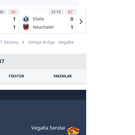
00
90
21:15
82
'
21:15
77
1
0
2
Etoile
FC Aarau
Carouge
1
1
0
s
Neuchatel
Stade
Xamax
Nyonnis
17 Sezonu
Omiya Ardija - Vegalta
17
FİKSTÜR
TAKIMLAR
Vegalta Sendai