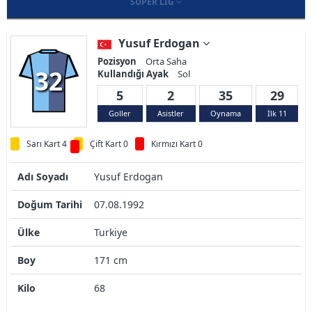
SÜPER LIG
Yusuf Erdogan
Pozisyon
Orta Saha
32
Kullandığı Ayak
Sol
5
2
35
29
Goller
Asistler
Oynama
İlk 11
Sarı Kart 4
Çift Kart 0
Kırmızı Kart 0
Adı Soyadı
Yusuf Erdogan
Doğum Tarihi
07.08.1992
Ülke
Turkiye
Boy
171 cm
Kilo
68