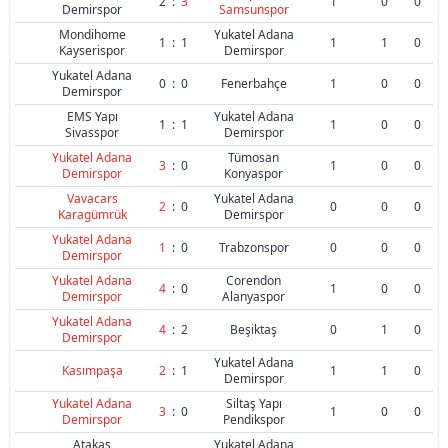
2
:
3
1
0
0
Demirspor
Samsunspor
Mondihome
Yukatel Adana
1
:
1
1
1
0
Kayserispor
Demirspor
Yukatel Adana
0
:
0
Fenerbahçe
1
0
0
Demirspor
EMS Yapı
Yukatel Adana
1
:
1
1
0
0
Sivasspor
Demirspor
Yukatel Adana
Tümosan
3
:
0
1
0
0
Demirspor
Konyaspor
Vavacars
Yukatel Adana
2
:
0
0
0
0
Karagümrük
Demirspor
Yukatel Adana
1
:
0
Trabzonspor
0
0
0
Demirspor
Yukatel Adana
Corendon
4
:
0
1
0
0
Demirspor
Alanyaspor
Yukatel Adana
4
:
2
Beşiktaş
0
1
0
Demirspor
Yukatel Adana
Kasımpaşa
2
:
1
1
1
0
Demirspor
Yukatel Adana
Siltaş Yapı
3
:
0
1
0
0
Demirspor
Pendikspor
Atakaş
Yukatel Adana