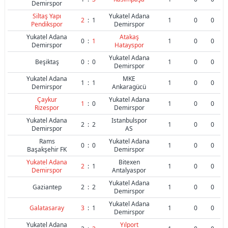
Demirspor
Siltaş Yapı
Yukatel Adana
2
:
1
1
0
0
Pendikspor
Demirspor
Yukatel Adana
Atakaş
0
:
1
1
0
0
Demirspor
Hatayspor
Yukatel Adana
Beşiktaş
0
:
0
1
0
0
Demirspor
Yukatel Adana
MKE
1
:
1
1
0
0
Demirspor
Ankaragücü
Çaykur
Yukatel Adana
1
:
0
1
0
0
Rizespor
Demirspor
Yukatel Adana
Istanbulspor
2
:
2
1
0
0
Demirspor
AS
Rams
Yukatel Adana
0
:
0
1
0
0
Başakşehir FK
Demirspor
Yukatel Adana
Bitexen
2
:
1
1
0
0
Demirspor
Antalyaspor
Yukatel Adana
Gaziantep
2
:
2
1
0
0
Demirspor
Yukatel Adana
Galatasaray
3
:
1
1
0
0
Demirspor
Yukatel Adana
Yılport