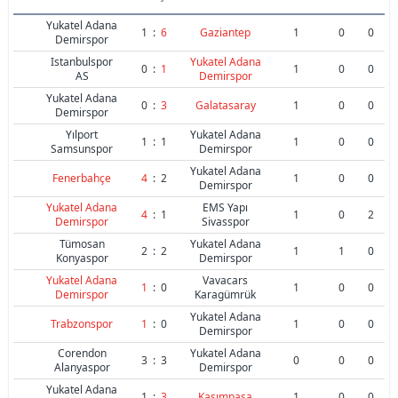
Yukatel Adana
1
:
6
Gaziantep
1
0
0
Demirspor
Istanbulspor
Yukatel Adana
0
:
1
1
0
0
AS
Demirspor
Yukatel Adana
0
:
3
Galatasaray
1
0
0
Demirspor
Yılport
Yukatel Adana
1
:
1
1
0
0
Samsunspor
Demirspor
Yukatel Adana
Fenerbahçe
4
:
2
1
0
0
Demirspor
Yukatel Adana
EMS Yapı
4
:
1
1
0
2
Demirspor
Sivasspor
Tümosan
Yukatel Adana
2
:
2
1
1
0
Konyaspor
Demirspor
Yukatel Adana
Vavacars
1
:
0
1
0
0
Demirspor
Karagümrük
Yukatel Adana
Trabzonspor
1
:
0
1
0
0
Demirspor
Corendon
Yukatel Adana
3
:
3
0
0
0
Alanyaspor
Demirspor
Yukatel Adana
1
:
3
Kasımpaşa
1
0
0