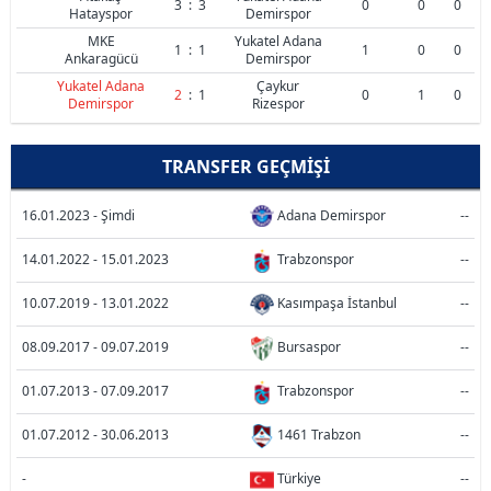
3
:
3
0
0
0
Hatayspor
Demirspor
MKE
Yukatel Adana
1
:
1
1
0
0
Ankaragücü
Demirspor
Yukatel Adana
Çaykur
2
:
1
0
1
0
Demirspor
Rizespor
TRANSFER GEÇMIŞI
16.01.2023 - Şimdi
Adana Demirspor
--
14.01.2022 - 15.01.2023
Trabzonspor
--
10.07.2019 - 13.01.2022
Kasımpaşa İstanbul
--
08.09.2017 - 09.07.2019
Bursaspor
--
01.07.2013 - 07.09.2017
Trabzonspor
--
01.07.2012 - 30.06.2013
1461 Trabzon
--
-
Türkiye
--