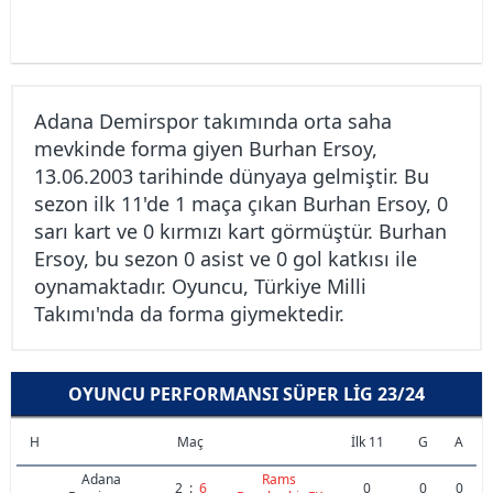
Adana Demirspor takımında orta saha
mevkinde forma giyen Burhan Ersoy,
13.06.2003 tarihinde dünyaya gelmiştir. Bu
sezon ilk 11'de 1 maça çıkan Burhan Ersoy, 0
sarı kart ve 0 kırmızı kart görmüştür. Burhan
Ersoy, bu sezon 0 asist ve 0 gol katkısı ile
oynamaktadır. Oyuncu, Türkiye Milli
Takımı'nda da forma giymektedir.
OYUNCU PERFORMANSI SÜPER LIG 23/24
H
Maç
İlk 11
G
A
Adana
Rams
2
:
6
0
0
0