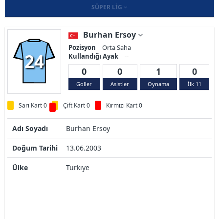
SÜPER LIG
Burhan Ersoy
Pozisyon
Orta Saha
24
Kullandığı Ayak
--
0
0
1
0
Goller
Asistler
Oynama
İlk 11
Sarı Kart 0
Çift Kart 0
Kırmızı Kart 0
Adı Soyadı
Burhan Ersoy
Doğum Tarihi
13.06.2003
Ülke
Türkiye