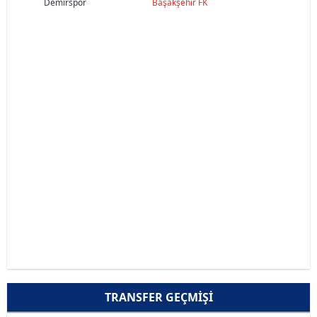
Demirspor
Başakşehir FK
TRANSFER GEÇMIŞI