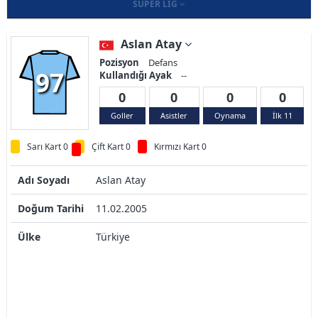
SÜPER LIG
Aslan Atay
Pozisyon
Defans
97
Kullandığı Ayak
--
0
0
0
0
Goller
Asistler
Oynama
İlk 11
Sarı Kart 0
Çift Kart 0
Kırmızı Kart 0
Adı Soyadı
Aslan Atay
Doğum Tarihi
11.02.2005
Ülke
Türkiye