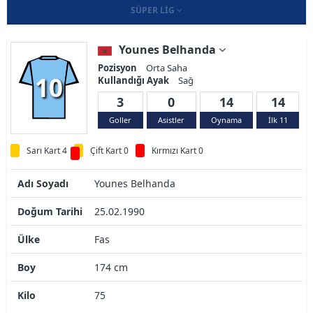
SÜPER LIG
Younes Belhanda
Pozisyon
Orta Saha
10
Kullandığı Ayak
Sağ
3
0
14
14
Goller
Asistler
Oynama
İlk 11
Sarı Kart 4
Çift Kart 0
Kırmızı Kart 0
Adı Soyadı
Younes Belhanda
Doğum Tarihi
25.02.1990
Ülke
Fas
Boy
174 cm
Kilo
75