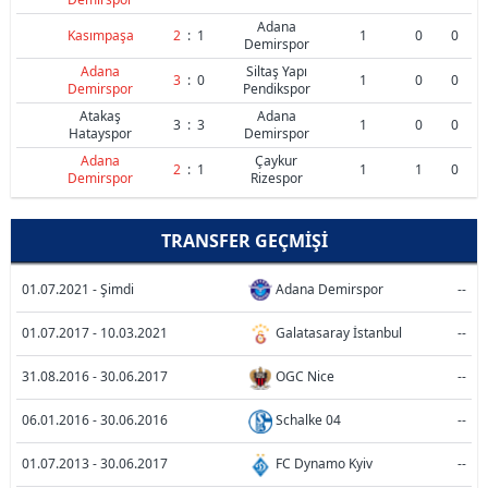
Adana
Kasımpaşa
2
:
1
1
0
0
Demirspor
Adana
Siltaş Yapı
3
:
0
1
0
0
Demirspor
Pendikspor
Atakaş
Adana
3
:
3
1
0
0
Hatayspor
Demirspor
Adana
Çaykur
2
:
1
1
1
0
Demirspor
Rizespor
TRANSFER GEÇMIŞI
01.07.2021 - Şimdi
Adana Demirspor
--
01.07.2017 - 10.03.2021
Galatasaray İstanbul
--
31.08.2016 - 30.06.2017
OGC Nice
--
06.01.2016 - 30.06.2016
Schalke 04
--
01.07.2013 - 30.06.2017
FC Dynamo Kyiv
--