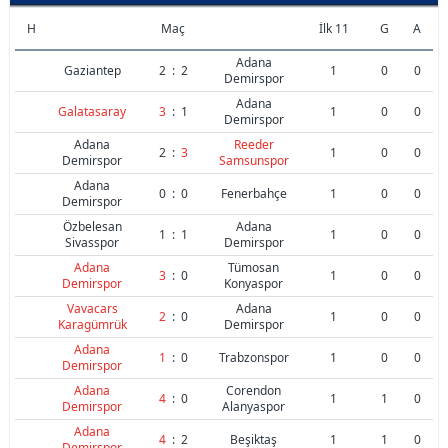
H
Maç
İlk 11
G
A
Adana
Gaziantep
2
:
2
1
0
0
Demirspor
Adana
Galatasaray
3
:
1
1
0
0
Demirspor
Adana
Reeder
2
:
3
1
0
0
Demirspor
Samsunspor
Adana
0
:
0
Fenerbahçe
1
0
0
Demirspor
Özbelesan
Adana
1
:
1
1
0
0
Sivasspor
Demirspor
Adana
Tümosan
3
:
0
1
0
0
Demirspor
Konyaspor
Vavacars
Adana
2
:
0
1
0
0
Karagümrük
Demirspor
Adana
1
:
0
Trabzonspor
1
0
0
Demirspor
Adana
Corendon
4
:
0
1
1
0
Demirspor
Alanyaspor
Adana
4
:
2
Beşiktaş
1
1
0
Demirspor